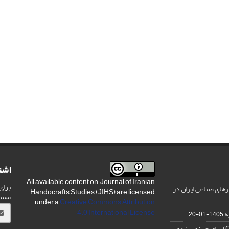
اشت
All available content on Journal of Iranian
برای
های صناعی ایران در
Handocrafts Studies (JIHS) are licensed
مشت
under a
Creative Commons Attribution
4.0 International License
ه
1405-01-20