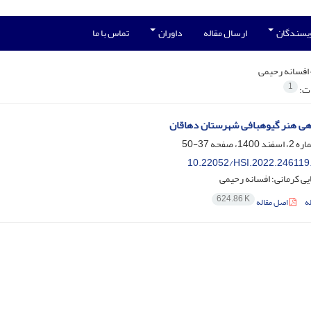
ویسندگان
ارسال مقاله
داوران
تماس با ما
افسانه رحیمی
1
ات:
یوه‎بافی شهرستان دهاقان
37-50
10.22052/HSI.2022.246119
ایی کرمانی؛ افسانه رحیمی
624.86 K
ه
اصل مقاله