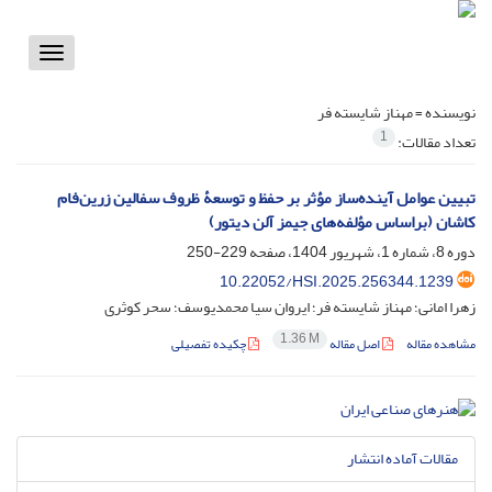
Toggle
vigation
نویسنده =
مهناز شایسته فر
1
تعداد مقالات:
تبیین عوامل آینده‌ساز مؤثر بر حفظ و توسعۀ ظروف سفالین زرین‌فام
کاشان (براساس مؤلفه‌های جیمز آلن دیتور)
دوره 8، شماره 1، شهریور 1404، صفحه
229-250
10.22052/HSI.2025.256344.1239
زهرا امانی؛ مهناز شایسته فر؛ ایروان سیا محمدیوسف؛ سحر کوثری
1.36 M
مشاهده مقاله
اصل مقاله
چکیده تفصیلی
مقالات آماده انتشار