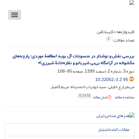
Toggle
vigation
کلیدواژه‌ها =
کتیبۀ کفن
1
تعداد مقالات:
بررسی نقش و نوشتار در منسوجات آل ‌بویه (مطالعۀ موردی: پارچه‌های
مکشوفه در آرامگاه بی‌بی شهربانو و نقاره‌خانۀ شهرری)*
دوره 3، شماره 2، اسفند 1399، صفحه
95-108
10.22052/3.2.95
مریم زارع خلیلی؛ سید ابوتراب احمدپناه؛ مریم کامیار
8.24 M
مشاهده مقاله
اصل مقاله
مقالات آماده انتشار