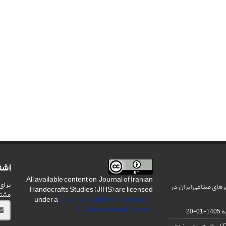
اشت
All available content on Journal of Iranian
برای
های صناعی ایران در
Handocrafts Studies (JIHS) are licensed
مشت
under a
Creative Commons Attribution
4.0 International License
ه
1405-01-20