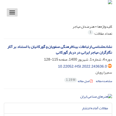
Toggle
vigation
کلیدواژه‌ها =
هنرمندان مهاجر
1
تعداد مقالات:
نشانه‌شناسی ارتباطات بینافرهنگی صفویان و گورکانیان با استناد بر آثار
نگارگران مهاجر ایرانی در دربار گورکانی
دوره 4، شماره 1، شهریور 1400، صفحه
115-128
10.22052/HSI.2022.243636.0
سمیرا رویان
1.19 M
مشاهده مقاله
اصل مقاله
مقالات آماده انتشار