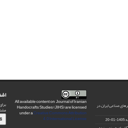
اشت
All available content on Journal of Iranian
برای
های صناعی ایران در
Handocrafts Studies (JIHS) are licensed
مشت
under a
Creative Commons Attribution
4.0 International License
ه
1405-01-20