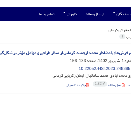
ویسندگان
ارسال مقاله
داوران
تماس با ما
 =
فرش کرمان
1
ات:
 فرش‌های امضادار محمد ارجمند کرمانی از منظر طراحی و عوامل مؤثر بر شکل‌گیر
133-156
10.22052/HSI.2023.248385
ی محمدآبادی؛ صمد سامانیان؛ ایمان زکریایی کرمانی
1.32 M
ه
اصل مقاله
چکیده تفصیلی