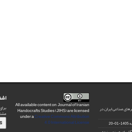
اشت
All available content on Journal of Iranian
برای
های صناعی ایران در
Handocrafts Studies (JIHS) are licensed
مشت
under a
Creative Commons Attribution
4.0 International License
ه
1405-01-20