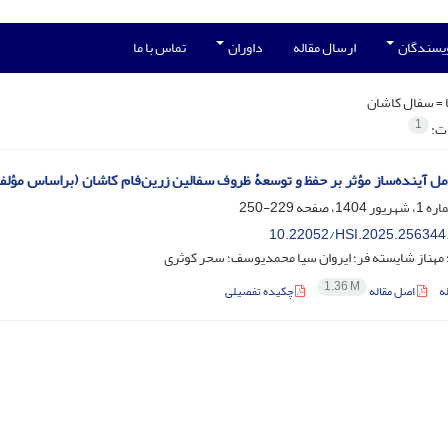
ویسندگان
ارسال مقاله
داوران
تماس با ما
 =
سفال کاشان
1
ات:
مل آینده‌ساز مؤثر بر حفظ و توسعۀ ظروف سفالین زرین‌فام کاشان (براساس مؤلفه
229-250
10.22052/HSI.2025.256344
؛ مهناز شایسته فر؛ ایروان سیا محمدیوسف؛ سحر کوثری
1.36 M
ه
اصل مقاله
چکیده تفصیلی