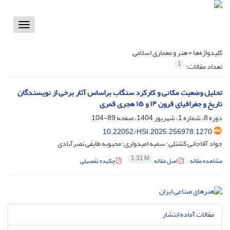
Toggle
vigation
کلیدواژه‌ها =
هنر و معماری اسلامی
1
تعداد مقالات:
تحلیل وضعیت مکانی و کارکرد سنگاب براساس آثار برخی از نویسندگان
تاریخ و جغرافیای قرون ۱۴ و ۱۵ هجری قمری
دوره 8، شماره 1، شهریور 1404، صفحه
89-104
10.22052/HSI.2025.256978.1270
جواد آقاجانی کشتلی؛ سمیه امیدواری؛ محبوبه طایفی نصرآبادی
1.31 M
مشاهده مقاله
اصل مقاله
چکیده تفصیلی
مقالات آماده انتشار