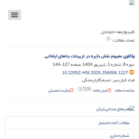
Toggle
vigation
کلیدواژه‌ها =
ایلخانان
1
تعداد مقالات:
واکاوی مفهوم نقش دایره در تزیینات بناهای ایلخانی
دوره 8، شماره 1، شهریور 1404، صفحه
127-144
10.22052/HSI.2025.256006.1227
قباد کیان مهر؛ شبنم گلزارمشگی
1.71 M
مشاهده مقاله
اصل مقاله
چکیده تفصیلی
مقالات آماده انتشار
شماره جاری