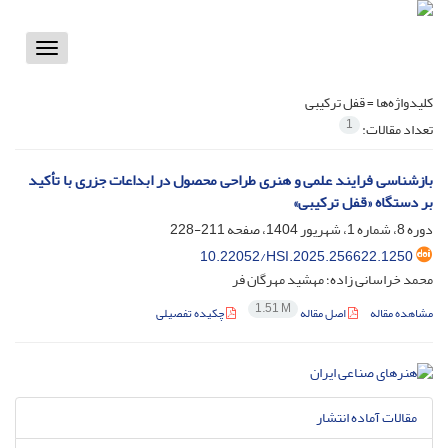
Toggle
vigation
کلیدواژه‌ها =
قفل ترکیبی
1
تعداد مقالات:
بازشناسی فرایند علمی و هنری طراحی محصول در ابداعات جزری با تأکید
بر دستگاه «قفل ترکیبی»
دوره 8، شماره 1، شهریور 1404، صفحه
211-228
10.22052/HSI.2025.256622.1250
محمد خراسانی زاده؛ مهشید مهرگان فر
1.51 M
مشاهده مقاله
اصل مقاله
چکیده تفصیلی
مقالات آماده انتشار