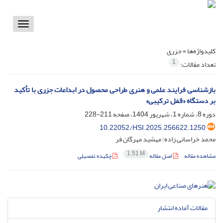
Toggle
vigation
کلیدواژه‌ها =
جزری
1
تعداد مقالات:
بازشناسی فرایند علمی و هنری طراحی محصول در ابداعات جزری با تأکید
بر دستگاه «قفل ترکیبی»
دوره 8، شماره 1، شهریور 1404، صفحه
211-228
10.22052/HSI.2025.256622.1250
محمد خراسانی زاده؛ مهشید مهرگان فر
1.51 M
مشاهده مقاله
اصل مقاله
چکیده تفصیلی
مقالات آماده انتشار