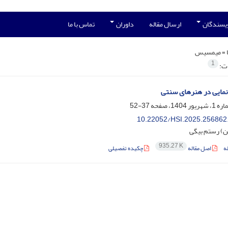
ویسندگان
ارسال مقاله
داوران
تماس با ما
 =
میمسیس
1
ات:
نمایی در هنرهای سنتی
37-52
10.22052/HSI.2025.256862
ن) رستم بیگی
935.27 K
ه
اصل مقاله
چکیده تفصیلی