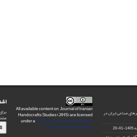
اشت
All available content on Journal of Iranian
برای
های صناعی ایران در
Handocrafts Studies (JIHS) are licensed
مشت
under a
Creative Commons Attribution
4.0 International License
ه
1405-01-20