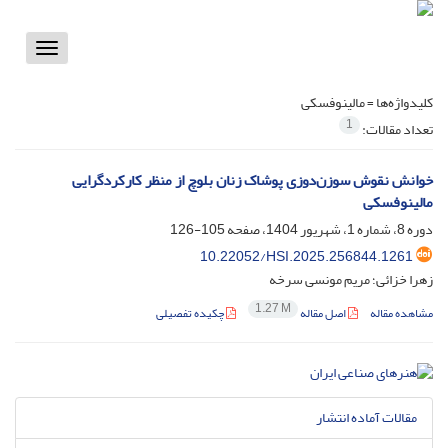
Toggle
vigation
کلیدواژه‌ها =
مالینوفسکی
1
تعداد مقالات:
خوانش نقوش سوزن‌دوزی پوشاک زنان بلوچ از منظر کارکردگرایی
مالینوفسکی
دوره 8، شماره 1، شهریور 1404، صفحه
105-126
10.22052/HSI.2025.256844.1261
زهرا خزائی؛ مریم مونسی سرخه
1.27 M
مشاهده مقاله
اصل مقاله
چکیده تفصیلی
مقالات آماده انتشار