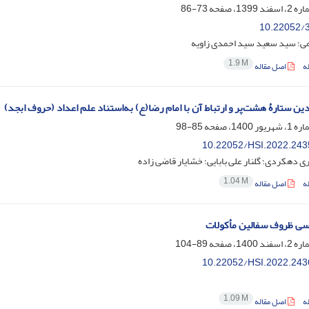
73-86
10.22052/3
ی؛ سید سعید سید احمدی زاویه
1.9 M
ه
اصل مقاله
ین ستارۀ هشت‌پر و ارتباط آن با امام رضا(ع) به‌استناد علم اعداد (حروف ابجد)
85-98
10.22052/HSI.2022.243
ی دهکردی؛ گلنار علی بابایی؛ خشایار قاضی زاده
1.04 M
ه
اصل مقاله
سی ظروف سفالین مأکولات
89-104
10.22052/HSI.2022.243
1.09 M
ه
اصل مقاله