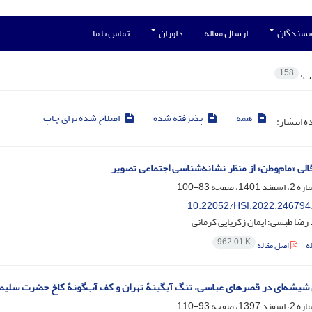
ویسندگان
ارسال مقاله
داوران
تماس با ما
158
ات:
همه
پذیرفته شده
اصلاح شده برای چاپ
ده انتشار:
قالی «مام‌وطن» از منظر نشانه‌شناسی اجتماعی تصویر
83-100
10.22052/HSI.2022.246794
ضا طبسی؛ ایمان زکریایی کرمانی
962.01 K
ه
اصل مقاله
شیشه‌ای در قصرهای عباسی، تنگ آبگینۀ تهران و کف آب‌گونۀ کاخ حضرت سلیم
93-110