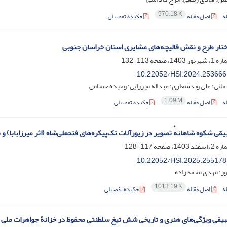
570.18 K
ه
اصل مقاله
چکیده تفصیلی
تار طرح و نقش قالیچه‌‌های عشایری استان خراسان جنوبی
113-132
10.22052/HSI.2024.253666
نی؛ علی وندشعاری؛ عبداله میرزایی؛ وحیده حسامی
1.09 M
ه
اصل مقاله
چکیده تفصیلی
بیقی شکوه شاهانهٔ تصویر در زیورآلات تک‌پیکره‌های فتحعلی‌شاه (اثر میرزابابا) و ن
117-128
10.22052/HSI.2025.255178
ور؛ مهدی محمدزاده
1013.19 K
ه
اصل مقاله
چکیده تفصیلی
یقی ویژگی‌های هنری و تاریخی شش تیغ سلطنتی محفوظ در خزانۀ جواهرات ملی ا