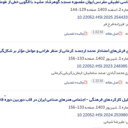
سی تطبیقی مقرنس ایوان مقصورهٔ مسجد گوهرشاد مشهد با الگویی خطی از طومار
129-144
10.22052/HSI.2025.254433
ر؛ فرزانه فرخ فر
1.62 M
ه
اصل مقاله
چکیده تفصیلی
 فرش‌های امضادار محمد ارجمند کرمانی از منظر طراحی و عوامل مؤثر بر شکل‌گیر
133-156
10.22052/HSI.2023.248385
ی محمدآبادی؛ صمد سامانیان؛ ایمان زکریایی کرمانی
1.32 M
ه
اصل مقاله
چکیده تفصیلی
لیل کارکردهای فرهنگی - اجتماعی هنرهای‌ صناعی ایران در قاب دوربین دورهٔ قاجا
133-156
10.22052/HSI.2024.253980
ی؛ علیرضا شیخی