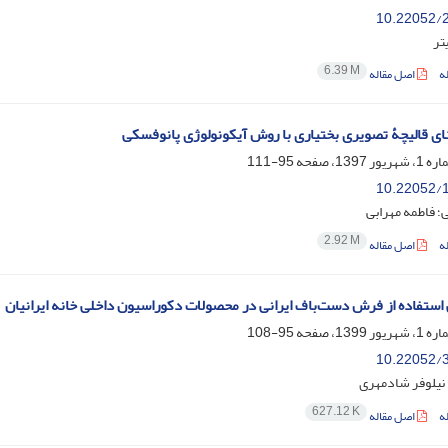
10.22052/2
تر
6.39 M
ه
اصل مقاله
ای قالیچۀ تصویری بختیاری با روش آیکونولوژی پانوفسکی
95-111
10.22052/1
ی؛ فاطمه مهرابی
2.92 M
ه
اصل مقاله
استفاده از فرش دست‌باف ایرانی در محصولات دکوراسیون داخلی خانه ایرانیان
95-108
10.22052/3
؛ نیلوفر شادمهری
627.12 K
ه
اصل مقاله