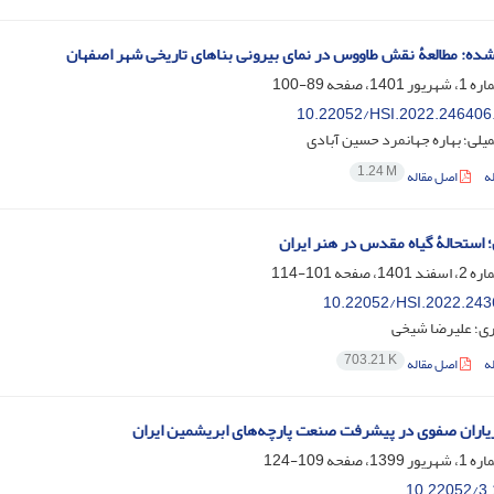
ه: مطالعۀ نقش طاووس در نمای بیرونی بناهای تاریخی شهر اصفهان
89-100
10.22052/HSI.2022.246406
لی؛ بهاره جهانمرد حسین آبادی
1.24 M
ه
اصل مقاله
؛ استحالۀ گیاه مقدس در هنر ایران
101-114
10.22052/HSI.2022.243
ی؛ علیرضا شیخی
703.21 K
ه
اصل مقاله
اران صفوی در پیشرفت صنعت پارچه‌های ابریشمین ایران
109-124
10.22052/3.