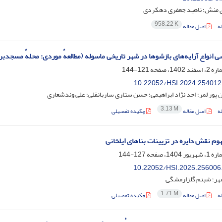
 منش؛ ناهید جعفری دهکردی
958.22 K
ه
اصل مقاله
ی انواع آرایه‌های بازشوها در شهر تاریخی ماسوله (مطالعهٔ موردی: محلهٔ مسجدبر)
121-144
10.22052/HSI.2024.254012
ور لمر؛ احد نژاد ابراهیمی؛ حسن ستاری ساربانقلی؛ علی وندشعاری
3.13 M
ه
اصل مقاله
چکیده تفصیلی
هوم نقش دایره در تزیینات بناهای ایلخانی
127-144
10.22052/HSI.2025.256006
مهر؛ شبنم گلزارمشگی
1.71 M
ه
اصل مقاله
چکیده تفصیلی