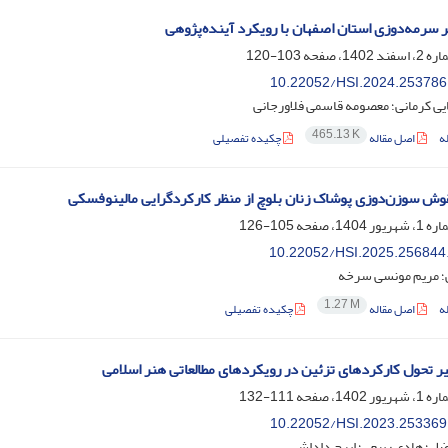
نر سرمه‌دوزی استان اصفهان با رویکرد آینده‌پژوهی
103-120
10.22052/HSI.2024.253786
ایی کرمانی؛ معصومه قاسمی فلاورجانی
465.13 K
ه
اصل مقاله
چکیده تفصیلی
ش سوزن‌دوزی پوشاک زنان بلوچ از منظر کارکردگرایی مالینوفسکی
105-126
10.22052/HSI.2025.256844
ی؛ مریم مونسی سرخه
1.27 M
ه
اصل مقاله
چکیده تفصیلی
 تحول کارکردهای تزئین در رویکردهای مطالعاتی هنر اسلامی‏
111-132
10.22052/HSI.2023.253369
فضل؛ هادی رییعی؛ ایرج داداشی