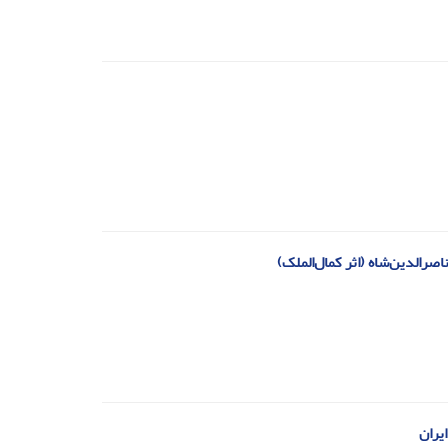
اصرالدین‌شاه (اثر کمال‌الملک)‏
یران