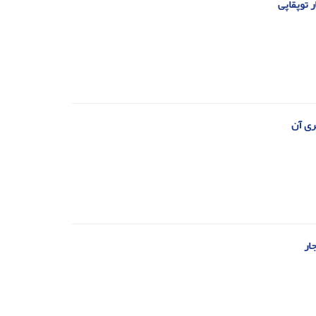
 توپقاپی
ی آن‏
ر ‏