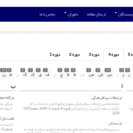
ویسندگان
ارسال مقاله
داوران
تماس با ما
5
دوره 4
دوره 3
دوره 2
دوره 1
12
8
8
3
4
2
2
2
3
3
4
11
2
3
ر
ز
ژ
س
ش
ص
ض
ط
ظ
ع
غ
ف
ق
ک
گ
ل
م
ن
ا
ب
ارتباطات بینافرهنگی
بارگاه اما
نشانه‌شناسی ارتباطات بینافرهنگی صفویان و گورکانیان با استناد بر آثار
ویژگی نماد
زۀ
نگارگران مهاجر ایرانی در دربار گورکانی
[دوره 4، شماره 1، 1400، صفحه 115-
(حروف ابج
128]
بافت جل ا
اردستان
آسیب‌شناس
[دوره 4،
بررسی و مقایسۀ تزیینات مسجدجامع زواره و مسجدجامع اردستان با توجه به
شماره 2، 1400، صفحه 51-62]