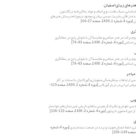
نرهای زیبای اصفهان
ناسایی سبک بافت، نوع الیاف و مواد به‌کاررفته درگلابتون
ده در قالی بشریت عیسی بهادری موجود درموزۀ هنرستان هنرهای
ان
[دوره 4، شماره 1، 1400، صفحه 27-44]
ری
وم برکت در هنر عیلامی و مقایسۀ آن با نقوش رایج در سفالگری
ی اسلامی
[دوره 4، شماره 2، 1400، صفحه 63-74]
وم برکت در هنر عیلامی و مقایسۀ آن با نقوش رایج در سفالگری
ی اسلامی
[دوره 4، شماره 2، 1400، صفحه 63-74]
مهاجر
ی ارتباطات بینافرهنگی صفویان و گورکانیان با استناد بر آثار
هاجر ایرانی در دربار گورکانی
[دوره 4، شماره 1، 1400، صفحه 115-
بی
‌سی نقوش و تکنیک گره‌چینی بناهای تاریخی شهرستان‌های خوانسار
 از دورۀ صفوی تا پهلوی
[دوره 4، شماره 2، 1400، صفحه 123-136]
ی
ی، حلقۀ اتصال هویت و برند در صنعت بسته‌بندی
[دوره 4، شماره