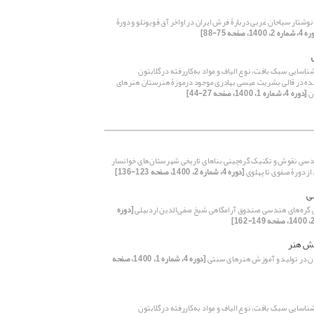
نوشتار سیاحان غربی دربارۀ فرش ایران در اواخر آق قویونلو و دورۀ
 2، 1400، صفحه 75-88]
ناسایی سبک بافت، نوع الیاف و مواد به‌کاررفته درگلابتون
ده در قالی بشریت عیسی بهادری موجود درموزۀ هنرستان هنرهای
ان
[دوره 4، شماره 1، 1400، صفحه 27-44]
‌سی نقوش و تکنیک گره‌چینی بناهای تاریخی شهرستان‌های خوانسار
 از دورۀ صفوی تا پهلوی
[دوره 4، شماره 2، 1400، صفحه 123-136]
ی
ره‌های هندسی صندوق آرامگاهی شیخ صفی‌الدین اردبیلی
[دوره
هش هنر
 در تولید و آموزش هنرهای سنتی
[دوره 4، شماره 1، 1400، صفحه
ناسایی سبک بافت، نوع الیاف و مواد به‌کاررفته درگلابتون