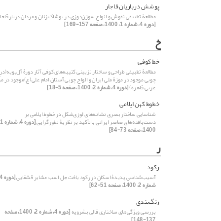
پوشش درباریان قاجار
مطالعۀ تطبیقی نقوش و انواع سوزن‌دوزی در پوشاک زنان و مردان دربار قاجا
[دوره 4، شماره 1، 1400، صفحه 157-169]
خ
خط کوفی
مطالعۀ تطبیقی طراحی و ساختار تزیینی کتیبه‌های کوفی آثار دورۀ آل‌بویه(درِ
چوبی موجود در موزۀ ملی ایران و الواح چوبی آستان امام علی(ع)موجود در مو
عربی قاهره)
[دوره 4، شماره 2، 1400، صفحه 5-18]
خطوط کهن ایلامی
شناسایی ساختار بصری نشانه‌های لوزی‌شکل در خطوط ایلامی بر
دست‌بافته‌های معاصر ایرانی با تأکید بر نظریۀ تطورگرایی
[
1400، صفحه 73-84]
ر
رکود
آسیب‌شناسی پدیدۀ اسکان در رکود بافت جل اسب‌ عشایر قشقایی
شماره 2، 1400، صفحه 51-62]
رنگ‌بندی
بررسی ویژگی‌های ساختاری قالی بشرویه
[دوره 4، شماره 2، 1400، صفحه
137-148]