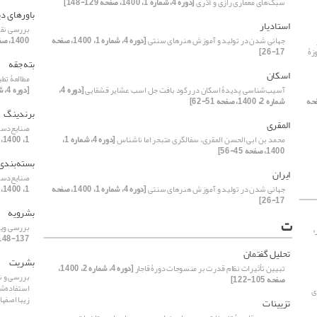
سبک‌های معماری رازی و آذری
[دوره 4، شماره 1، 1400، صفحه 129-148]
باورهای د
استادیار
بررسی نقو
جهانی شدن در تولید و آموزش هنرهای سنتی
[دوره 4، شماره 1، 1400، صفحه
1400، صفحه 99-114]
زۀ
17-26]
بته‌جقه
اسکان
مطالعۀ تطب
آسیب‌شناسی پدیدۀ اسکان در رکود بافت جل اسب‌ عشایر قشقایی
[دوره 4،
[دوره 4، شماره 1، 1400، صفحه 157-169]
2، 1400، صفحه
شماره 2، 1400، صفحه 51-62]
برندینگ
المقری
صنایع‌دست
محمد بن ابی الحسن المقری، سفالگری متبحر اما ناشناس
[دوره 4، شماره 1،
1، 1400، صفحه 149-156]
1400، صفحه 45-56]
بسته‌بندی
ایران
صنایع‌دست
جهانی شدن در تولید و آموزش هنرهای سنتی
[دوره 4، شماره 1، 1400، صفحه
1، 1400، صفحه 149-156]
17-26]
بشرویه
ت
بررسی ویژ
»
137-148]
تحلیل ‌گفتمان
بشریت
تبیین تأثیرات نظام قدرت بر منسوجات دورۀ قاجار
[دوره 4، شماره 2، 1400،
بررسی و ش
صفحه 105-122]
استفاده‌ش
ی
زیبا اصفه
تزیینات