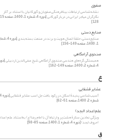
صفوی
نشانه‌شناسی ارتباطات بینافرهنگی صفویان و گورکانیان با استناد بر آثار
نگارگران مهاجر ایرانی در دربار گورکانی
128]
صنایع‌دستی
صنایع‌دستی، حلقۀ اتصال هویت و برند در صنعت بسته‌بندی
[دوره 4، شم
1، 1400، صفحه 149-156]
صندوق آرامگاهی
همبستگی گره‌های هندسی صندوق آرامگاهی شیخ صفی‌الدین اردبیلی
[دور
4، شماره 2، 1400، صفحه 149-162]
ع
عشایر قشقایی
آسیب‌شناسی پدیدۀ اسکان در رکود بافت جل اسب‌ عشایر قشقایی
شماره 2، 1400، صفحه 51-62]
علم اعداد (ابجد)
ویژگی نمادین ستارۀ هشت‌پر و ارتباط آن با امام رضا(ع) به‌استناد علم اعداد
(حروف ابجد)
[دوره 4، شماره 1، 1400، صفحه 85-98]
ق