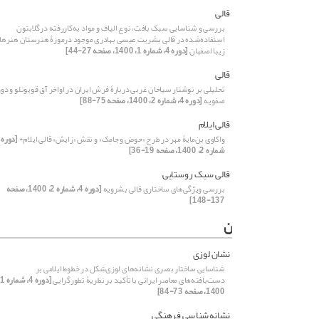
قالی
بررسی و شناسایی سبک بافت، نوع الیاف و مواد به‌کاررفته درگلابتون
استفاده‌شده در قالی بشریت عیسی بهادری موجود درموزۀ هنرستان هنرها
زیبا اصفهان
[دوره 4، شماره 1، 1400، صفحه 27-44]
قالی
تحلیلی بر نوشتار سیاحان غربی دربارۀ فرش ایران در اواخر آق قویونلو و دور
صفویه
[دوره 4، شماره 2، 1400، صفحه 75-88]
قالی ایلام
واکاوی بن‌مایۀ مهر در طرح «حوض و جامِک» و نقش «زایش» قالی ایلام*
شماره 2، 1400، صفحه 19-36]
قالی سبک روستایی
بررسی ویژگی‌های ساختاری قالی بشرویه
[دوره 4، شماره 2، 1400، صفحه
137-148]
ن
نشان لوزی
شناسایی ساختار بصری نشانه‌های لوزی‌شکل در خطوط ایلامی بر
دست‌بافته‌های معاصر ایرانی با تأکید بر نظریۀ تطورگرایی
[
1400، صفحه 73-84]
نشانه‌شناسی فرهنگی