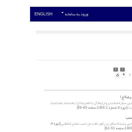
ورود به سامانه
ENGLISH
1
7
و
ه
ی
م رضا(ع)
ین ستارۀ هشت‌پر و ارتباط آن با امام رضا(ع) به‌استناد علم اعداد
د)
[دوره 4، شماره 1، 1400، صفحه 85-98]
سب‌
ی پدیدۀ اسکان در رکود بافت جل اسب‌ عشایر قشقایی
[دوره 4،