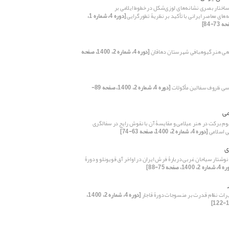
اختار بصری نشانه‌های لوزی‌شکل در خطوط ایلامی بر
های معاصر ایرانی با تأکید بر نظریۀ تطورگرایی
[دوره 4، شماره 1،
یوه‎بافی شهرستان دهاقان
[دوره 4، شماره 2، 1400، صفحه
ی ظروف سفالین مأکولات
[دوره 4، شماره 2، 1400، صفحه 89-
می
وم برکت در هنر عیلامی و مقایسۀ آن با نقوش رایج در سفالگری
ی اسلامی
[دوره 4، شماره 2، 1400، صفحه 63-74]
ی
نوشتار سیاحان غربی دربارۀ فرش ایران در اواخر آق قویونلو و دورۀ
 2، 1400، صفحه 75-88]
یرات نظام قدرت بر منسوجات دورۀ قاجار
[دوره 4، شماره 2، 1400،