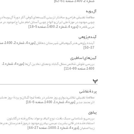
شماره 2، 1400، صفحه 51-62]
آل‌بویه
مطالعۀ تطبیقی طراحی و ساختار تزیینی کتیبه‌های کوفی آثار دورۀ آل‌بویه(درِ
چوبی موجود در موزۀ ملی ایران و الواح چوبی آستان امام علی(ع)موجود در مو
عربی قاهره)
[دوره 4، شماره 2، 1400، صفحه 5-18]
آینده‌پژوهی
آینده پژوهی هنر گیوه‎بافی شهرستان دهاقان
[دوره 4، شماره 
37-50]
آیین‌های اساطیری
بررسی نقوش شاخص سفال گناباد و معنای نمادین آن‌ها
[دوره 4، شماره 1،
1400، صفحه 99-114]
پ
پردۀ ‌نقاشی
مطالعۀ تطبیقی‌‌‌ نقاشی‌دیواری ‌روز محشر در بقعۀ ‌لیچا ‌گیلان و پردۀ «روز محشر
اثر محمد مدبر
[دوره 4، شماره 1، 1400، صفحه 5-16]
پهلوی
بررسی و شناسایی سبک بافت، نوع الیاف و مواد به‌کاررفته درگلابتون
استفاده‌شده در قالی بشریت عیسی بهادری موجود درموزۀ هنرستان هنرها
زیبا اصفهان
[دوره 4، شماره 1، 1400، صفحه 27-44]