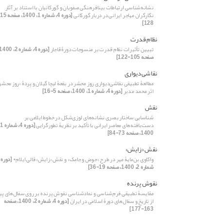
نشانه‌شناسی ارتباطات بینافرهنگی صفویان و گورکانیان با استناد بر آثار
نگارگران مهاجر ایرانی در دربار گورکانی
128]
نظام قدرت
تبیین تأثیرات نظام قدرت بر منسوجات دورۀ قاجار
صفحه 105-122]
نقاشی‌دیواری‌
مطالعۀ تطبیقی‌‌‌ نقاشی‌دیواری ‌روز محشر در بقعۀ ‌لیچا ‌گیلان و پردۀ «روز محشر
اثر محمد مدبر
[دوره 4، شماره 1، 1400، صفحه 5-16]
نقش
شناسایی ساختار بصری نشانه‌های لوزی‌شکل در خطوط ایلامی بر
دست‌بافته‌های معاصر ایرانی با تأکید بر نظریۀ تطورگرایی
[
1400، صفحه 73-84]
نقش «زایش»
واکاوی بن‌مایۀ مهر در طرح «حوض و جامِک» و نقش «زایش» قالی ایلام*
شماره 2، 1400، صفحه 19-36]
نقوش پرنده
مقایسۀ تطبیقی فرم‌شناسی و نمادشناسی نقوش پرنده بر روی سفال‌های پ
از تاریخ و سفال‌های دورۀ اسلامی در ایران
[دوره 4، شماره 2، 1400، صفحه
163-177]