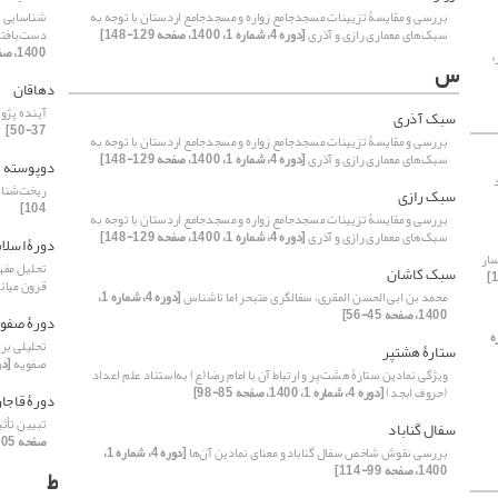
بررسی و مقایسۀ تزیینات مسجدجامع زواره و مسجدجامع اردستان با توجه به
شناسایی س
سبک‌های معماری رازی و آذری
[دوره 4، شماره 1، 1400، صفحه 129-148]
دست‌بافته‌
1400، صفحه 73-84]
»
س
دهاقان
آینده پژوهی هنر گ
سبک آذری
37-50]
بررسی و مقایسۀ تزیینات مسجدجامع زواره و مسجدجامع اردستان با توجه به
سبک‌های معماری رازی و آذری
[دوره 4، شماره 1، 1400، صفحه 129-148]
دوپوسته
ریخت‌شناس
سبک رازی
104]
بررسی و مقایسۀ تزیینات مسجدجامع زواره و مسجدجامع اردستان با توجه به
سبک‌های معماری رازی و آذری
[دوره 4، شماره 1، 1400، صفحه 129-148]
دورۀ اسلا
سار
تحلیل مفه
سبک کاشان
قرون میان
محمد بن ابی الحسن المقری، سفالگری متبحر اما ناشناس
[دوره 4، شماره 1،
1400، صفحه 45-56]
دورۀ صفو
ه
تحلیلی بر 
ستارۀ هشت‎پر
صفویه
[دوره 4، شماره
ویژگی نمادین ستارۀ هشت‌پر و ارتباط آن با امام رضا(ع) به‌استناد علم اعداد
(حروف ابجد)
[دوره 4، شماره 1، 1400، صفحه 85-98]
دورۀ قاجار
تبیین تأث
سفال گناباد
صفحه 105-122]
بررسی نقوش شاخص سفال گناباد و معنای نمادین آن‌ها
[دوره 4، شماره 1،
1400، صفحه 99-114]
ط