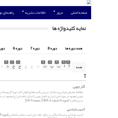
صفحه اصلی
مرور
اطلاعات نشریه
راهنمای ن
نمایه کلیدواژه ها
همه دوره ها
دوره 8
دوره 7
دوره 6
دوره 
9
2
1
6
3
9
6
5
آ
ا
ب
پ
ت
ث
ج
چ
ح
خ
د
ذ
همه
آ
آثار چوبی
مطالعۀ تطبیقی طراحی و ساختار تزیینی کتیبه‌های کوفی آثار دورۀ آل‌بویه(درِ
چوبی موجود در موزۀ ملی ایران و الواح چوبی آستان امام علی(ع)موجود در مو
عربی قاهره)
[دوره 4، شماره 2، 1400، صفحه 5-18]
آسیب‌شناسی
آسیب‌شناسی پدیدۀ اسکان در رکود بافت جل اسب‌ عشایر قشقایی