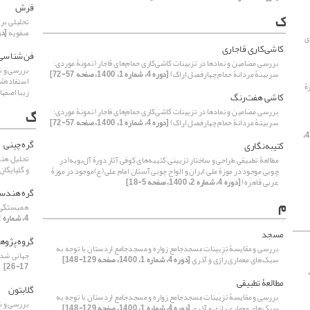
فرش
ک
تحلیلی بر 
صفویه
[دوره 4، شماره
ی
کاشی‌کاری قاجاری
فن‌شناسی
بررسی مضامین و نمادها در تزیینات کاشی‌کاری حمام‌های قاجار (نمونۀ موردی:
بررسی و ش
سربینۀ مردانۀ حمام چهارفصل اراک)
[دوره 4، شماره 1، 1400، صفحه 57-72]
استفاده‌ش
ۀ
زیبا اصفه
کاشی هفت‌رنگ
بررسی مضامین و نمادها در تزیینات کاشی‌کاری حمام‌های قاجار (نمونۀ موردی:
گ
سربینۀ مردانۀ حمام چهارفصل اراک)
[دوره 4، شماره 1، 1400، صفحه 57-72]
[دوره 4،
گره‌چینی
کتیبه‌نگاری
تحلیل هند
مطالعۀ تطبیقی طراحی و ساختار تزیینی کتیبه‌های کوفی آثار دورۀ آل‌بویه(درِ
و گلپایگان
چوبی موجود در موزۀ ملی ایران و الواح چوبی آستان امام علی(ع)موجود در موزۀ
عربی قاهره)
[دوره 4، شماره 2، 1400، صفحه 5-18]
گره هندس
م
همبستگی گ
4، شماره 2، 1400، صفحه 149-162]
مسجد
گروه پژو
بررسی و مقایسۀ تزیینات مسجدجامع زواره و مسجدجامع اردستان با توجه به
جهانی شدن
سبک‌های معماری رازی و آذری
[دوره 4، شماره 1، 1400، صفحه 129-148]
17-26]
دوره 4، شماره 1،
مطالعۀ تطبیقی
گلابتون
بررسی و مقایسۀ تزیینات مسجدجامع زواره و مسجدجامع اردستان با توجه به
بررسی و ش
سبک‌های معماری رازی و آذری
[دوره 4، شماره 1، 1400، صفحه 129-148]