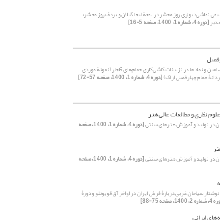
قی‌‌‌ نقاشی‌دیواری ‌روز محشر در بقعۀ ‌لیچا ‌گیلان و پردۀ «روز محشر»
مدبر
[دوره 4، شماره 1، 1400، صفحه 5-16]
رفصل
ین و نمادها در تزیینات کاشی‌کاری حمام‌های قاجار (نمونۀ موردی:
دانۀ حمام چهارفصل اراک)
[دوره 4، شماره 1، 1400، صفحه 57-72]
وم نظری و مطالعات عالی هنر
 در تولید و آموزش هنرهای سنتی
[دوره 4، شماره 1، 1400، صفحه
نر
 در تولید و آموزش هنرهای سنتی
[دوره 4، شماره 1، 1400، صفحه
نوشتار سیاحان غربی دربارۀ فرش ایران در اواخر آق قویونلو و دورۀ
 2، 1400، صفحه 75-88]
های ایرانی