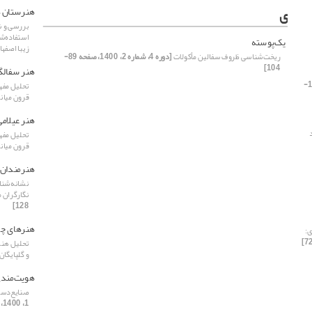
ی
هنرستان ه
بررسی و ش
استفاده‌ش
یک‌پوسته
زیبا اصفه
ریخت‌شناسی ظروف سفالین مأکولات
[دوره 4، شماره 2، 1400، صفحه 89-
104]
هنر سفالگ
[دوره 4، شماره 1، 1400، صفحه 115-
تحلیل مفه
قرون میان
هنر عیلامی
تحلیل مفه
قرون میان
هنرمندان 
نشانه‌شناس
نگارگران م
128]
هنرهای چو
ی:
تحلیل هند
و گلپایگان
هویت‌مند
صنایع‌دست
1، 1400، صفحه 149-156]