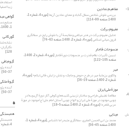
استفاده‌ش
زیبا اصفه
مفاهیم نمادین
[دوره 4، شماره 1، 1400، صفحه 115-
بررسی نقوش شاخص سفال گناباد و معنای نمادین آن‌ها
[دوره 4، شماره 1،
گواهی مبد
1400، صفحه 99-114]
صنایع‌دست
1، 1400، صفحه 149-156]
مفهوم برکت
[دوره 4، شماره 2، 1400،
تحلیل مفهوم برکت در هنر عیلامی و مقایسۀ آن با نقوش رایج در سفالگری
گورکانی
قرون میانی اسلامی
[دوره 4، شماره 2، 1400، صفحه 63-74]
نشانه‌شناس
نگارگران م
منسوجات قاجار
»
128]
تبیین تأثیرات نظام قدرت بر منسوجات دورۀ قاجار
[دوره 4، شماره 2، 1400،
صفحه 105-122]
گیوه‌بافی
آینده پژوهی هنر گ
مهر
37-50]
دوره 4، شماره 1،
واکاوی بن‌مایۀ مهر در طرح «حوض و جامِک» و نقش «زایش» قالی ایلام*
[دوره 4،
شماره 2، 1400، صفحه 19-36]
گیوۀ ملکی
آینده پژوهی هنر گ
موزۀ ملی ایران
37-50]
[دوره 4،
مطالعۀ تطبیقی طراحی و ساختار تزیینی کتیبه‌های کوفی آثار دورۀ آل‌بویه(درِ
چوبی موجود در موزۀ ملی ایران و الواح چوبی آستان امام علی(ع)موجود در موزۀ
ه
عربی قاهره)
[دوره 4، شماره 2، 1400، صفحه 5-18]
همبستگی
مینایی
یش
همبستگی گ
محمد بن ابی الحسن المقری، سفالگری متبحر اما ناشناس
[دوره 4، شماره 1،
4، شماره 2، 1400، صفحه 149-162]
1400، صفحه 45-56]