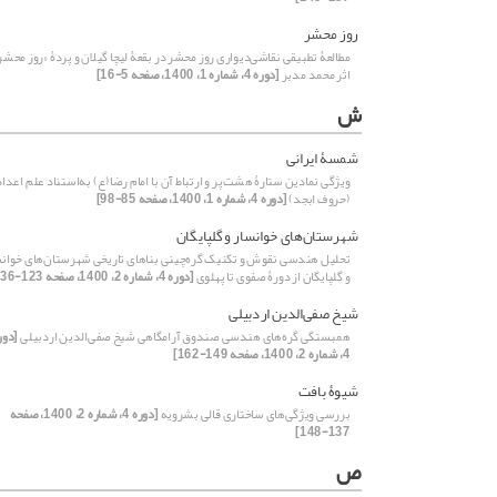
روز ‌محشر
مطالعۀ تطبیقی‌‌‌ نقاشی‌دیواری ‌روز محشر در بقعۀ ‌لیچا ‌گیلان و پردۀ «روز محشر
اثر محمد مدبر
[دوره 4، شماره 1، 1400، صفحه 5-16]
ش
شمسۀ ایرانی
ویژگی نمادین ستارۀ هشت‌پر و ارتباط آن با امام رضا(ع) به‌استناد علم اعداد
(حروف ابجد)
[دوره 4، شماره 1، 1400، صفحه 85-98]
شهرستان‌های خوانسار و گلپایگان
تحلیل هند‌سی نقوش و تکنیک گره‌چینی بناهای تاریخی شهرستان‌های خوان
و گلپایگان از دورۀ صفوی تا پهلوی
[دوره 4، شماره 2، 1400، صفحه 123-136]
شیخ صفی‌الدین اردبیلی
همبستگی گره‌های هندسی صندوق آرامگاهی شیخ صفی‌الدین اردبیلی
[دور
4، شماره 2، 1400، صفحه 149-162]
شیوۀ بافت
بررسی ویژگی‌های ساختاری قالی بشرویه
[دوره 4، شماره 2، 1400، صفحه
137-148]
ص