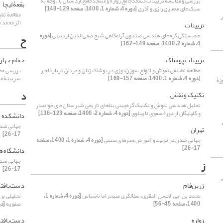
بررسی و مقایسۀ تزیینات مسجدجامع زواره و مسجدجامع اردستان با توجه به
بقعۀ ‌لیچا
سبک‌های معماری رازی و آذری
[دوره 4، شماره 1، 1400، صفحه 129-148]
مطالعۀ تطبی
ر
اثر محمد 
تزیینات
همبستگی گره‌های هندسی صندوق آرامگاهی شیخ صفی‌الدین اردبیلی
[دوره
ح
4، شماره 2، 1400، صفحه 149-162]
تزیینات پوشاک
حمام چها
مطالعۀ تطبیقی نقوش و انواع سوزن‌دوزی در پوشاک زنان و مردان دربار قاجار
بررسی مضام
[دوره 4، شماره 1، 1400، صفحه 157-169]
سربینۀ مر
زۀ
د
تکنیک و نقش
تحلیل هند‌سی نقوش و تکنیک گره‌چینی بناهای تاریخی شهرستان‌های خوانسار
و گلپایگان از دورۀ صفوی تا پهلوی
[دوره 4، شماره 2، 1400، صفحه 123-136]
دانشکده عل
دوره 4، شماره 1،
جهانی شدن
تهران
17-26]
جهانی شدن در تولید و آموزش هنرهای سنتی
[دوره 4، شماره 1، 1400، صفحه
17-26]
دانشگاه ه
جهانی شدن
ز
17-26]
[دوره 4،
زرین‌فام
دست‌بافته
محمد بن ابی الحسن المقری، سفالگری متبحر اما ناشناس
[دوره 4، شماره 1،
تحلیلی بر 
1400، صفحه 45-56]
صفویه
[دوره 4، شماره
زواره
دست‌بافته‌