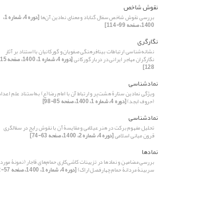
نقوش شاخص
بررسی نقوش شاخص سفال گناباد و معنای نمادین آن‌ها
[دوره 4، شماره 1،
1400، صفحه 99-114]
نگارگری
نشانه‌شناسی ارتباطات بینافرهنگی صفویان و گورکانیان با استناد بر آثار
نگارگران مهاجر ایرانی در دربار گورکانی
128]
نمادشناسی
ویژگی نمادین ستارۀ هشت‌پر و ارتباط آن با امام رضا(ع) به‌استناد علم اعداد
(حروف ابجد)
[دوره 4، شماره 1، 1400، صفحه 85-98]
نمادشناسی
تحلیل مفهوم برکت در هنر عیلامی و مقایسۀ آن با نقوش رایج در سفالگری
قرون میانی اسلامی
[دوره 4، شماره 2، 1400، صفحه 63-74]
نمادها
بررسی مضامین و نمادها در تزیینات کاشی‌کاری حمام‌های قاجار (نمونۀ مورد
سربینۀ مردانۀ حمام چهارفصل اراک)
[دوره 4، شماره 1، 1400، صفحه 57-72]