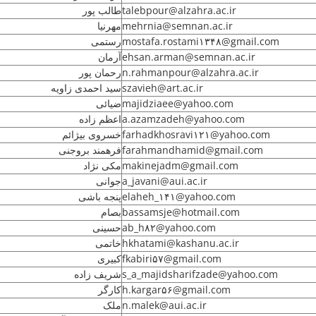
طالب پور
talebpour@alzahra.ac.ir
مهرنیا
mehrnia@semnan.ac.ir
رستمی
mostafa.rostami۱۳۴۸@gmail.com
آرمان
ehsan.arman@semnan.ac.ir
رحمان پور
n.rahmanpour@alzahra.ac.ir
سید احمدی زاویه
szavieh@art.ac.ir
ضیائی
majidziaee@yahoo.com
اعظم زاده
a.azamzadeh@yahoo.com
خسروی بیژائم
farhadkhosravi۱۲۱@yahoo.com
فرهمند بروجنی
farahmandhamid@gmail.com
مکی نژاد
makinejadm@gmail.com
جوانی
a_javani@aui.ac.ir
پنجه باشی
elaheh_۱۴۱@yahoo.com
بصام
bassamsje@hotmail.com
حسینی
ab_h۸۲@yahoo.com
خاتمی
hkhatami@kashanu.ac.ir
کبیری
fkabiri۵۷@gmail.com
شریف زاده
s_a_majidsharifzade@yahoo.com
کارگر
h.kargar۵۶@gmail.com
ملک
n.malek@aui.ac.ir