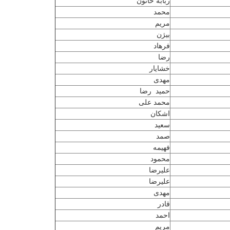
ربابه خاتون
محمد
مریم
بیژن
فرهاد
رضا
خشایار
مهدی
حمید رضا
محمد علی
اشکان
سعید
صمد
فهیمه
محمود
علیرضا
علیرضا
مهدی
قادر
احمد
مریم