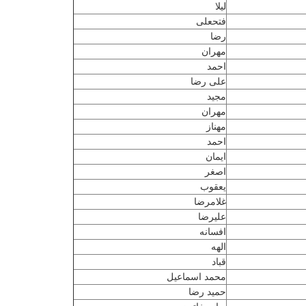
لیلا
فتحعلی
رضا
مهران
احمد
علی رضا
مجید
مهران
مهناز
احمد
ایمان
اصغر
یعقوب
غلامرضا
علیرضا
افسانه
الهه
قباد
محمد اسماعیل
حمید رضا