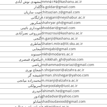
مشهدی نوش آبادی
mmn۵۱۳۵@kashanu.ac.ir
گلدار
fa.goldar@gmail.com
چیت سازیان
chitsazian.z@gmail.com
رایگانی
e.raiygani@neyshabur.ac.ir
شکرپور
shahryar.ph@gmail.com
خودداری نائینی
khoddari@gmail.com
مزروعی نصرآبادی
drmazroui@kashanu.ac.ir
گنجی
m.ganji@kashanu.ac.ir
شاطری
Shateri.mitra@lit.sku.ac.ir
مجابی
alimojabi@gmail.com
حسنوند
mkh@modares.ac.ir
نیکخواه قمصری
n_nikkhah_gh@yahoo.com
ریاضی
mohammadrezariazi@gmail.com
شجاع نوری
n.shojanoori@alzahra.ac.ir
شیشه گر
arman.shishegar@yahoo.com
محمدزاده میانجی
m.mianji@alzahra.ac.ir
سرپولکی
hsarpoolaky@iust.ac.ir
حیدری
fahimeh.he@gmail.com
دادور
ghadadvar@yahoo.com
شادلو
shadloudavood@gmail.com
خواجه احمد عطاری
a.attari@aui.ac.ir