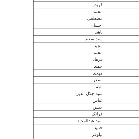
فریده
محمد
مصطفی
احسان
ناهید
سید سعید
مجید
محمد
فرهاد
حمید
مهدی
اصغر
الهه
سید جلال الدین
عباس
حسن
فرانک
سید عبدالمجید
حمید
نیلوفر