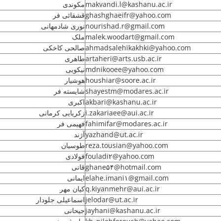
مکوندی
makvandi.l@kashanu.ac.ir
قشقائی فر
ghashghaeifr@yahoo.com
نوری شادمهانی
nourishad.r@gmail.com
ملک
malek.woodart@gmail.com
صالحی کاخکی
ahmadsalehikakhki@yahoo.com
طاهری
artaheri@arts.usb.ac.ir
نیکویی
mdnikooee@yahoo.com
هوشیار
houshiar@soore.ac.ir
شایسته فر
shayestm@modares.ac.ir
اکبری
akbari@kashanu.ac.ir
زکریایی کرمانی
i.zakariaee@aui.ac.ir
فهیمی فر
fahimifar@modares.ac.ir
آژند
yazhand@ut.ac.ir
طوسیان
reza.tousian@yahoo.com
فولادی
fouladi۲@yahoo.com
قانی
ghane۵۴@hotmail.com
ایمانی
elahe.imani۱@gmail.com
کیان مهر
q.kiyanmehr@aui.ac.ir
اسماعیلی جلودار
jelodar@ut.ac.ir
جیحانی
jayhani@kashanu.ac.ir