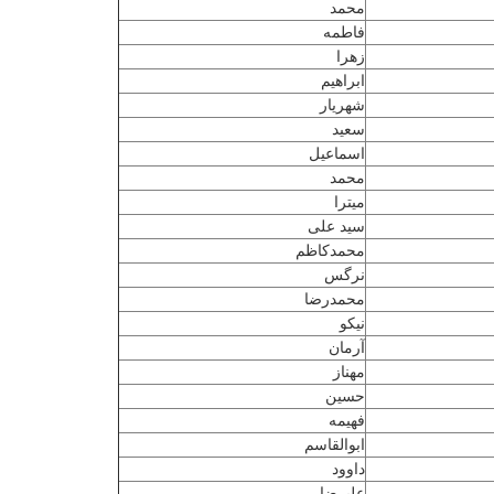
محمد
فاطمه
زهرا
ابراهیم
شهریار
سعید
اسماعیل
محمد
میترا
سید علی
محمدکاظم
نرگس
محمدرضا
نیکو
آرمان
مهناز
حسین
فهیمه
ابوالقاسم
داوود
علیرضا