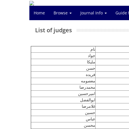
Home
Browse
Journal Info
Guide 
List of judges
نام
جواد
ملیکا
حسن
فریده
معصومه
محمدرضا
امیرحسین
ابوالفضل
غلامرضا
حسین
عباس
محسن