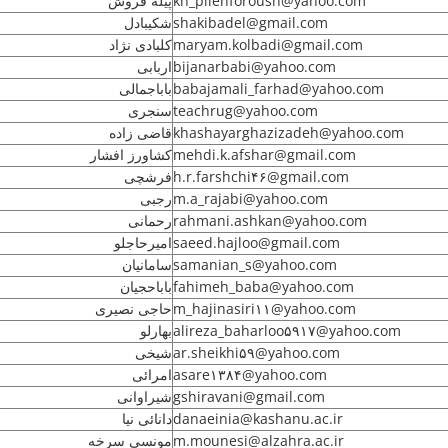
پیله فروش
kh_pilehforoush@yahoo.com
شکیبادل
shakibadel@gmail.com
کلبادی نژاد
maryam.kolbadi@gmail.com
اربابی
bijanarbabi@yahoo.com
باباجمالی
babajamali_farhad@yahoo.com
سنجری
teachrug@yahoo.com
قاضی زاده
khashayarghazizadeh@yahoo.com
کشاورز افشار
mehdi.k.afshar@gmail.com
فرشچی
h.r.farshchi۴۶@gmail.com
رجبی
m.a_rajabi@yahoo.com
رحمانی
rahmani.ashkan@yahoo.com
امیرحاجلو
saeed.hajloo@gmail.com
سامانیان
samanian_s@yahoo.com
باباحجیان
fahimeh_baba@yahoo.com
حاجی نصیری
m_hajinasiri۱۱@yahoo.com
بهارلو
alireza_baharloo۵۹۱۷@yahoo.com
شیخی
ar.sheikhi۵۹@yahoo.com
امرائی
asare۱۳۸۴@yahoo.com
شیراوانی
gshiravani@gmail.com
دانائی نیا
danaeinia@kashanu.ac.ir
مونسی سرخه
m.mounesi@alzahra.ac.ir