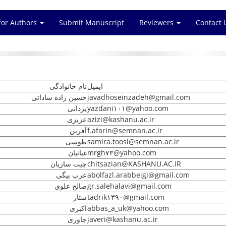
for Authors
Submit Manuscript
Reviewers
Contact 
ایمیل
نام خانوادگی
حسین زاده ساداتی
javadhoseinzadeh@gmail.com
یزدانی
yazdani۱۰۱@yahoo.com
عزیزی
azizi@kashanu.ac.ir
آفرین
f.afarin@semnan.ac.ir
طوسی
samira.toosi@semnan.ac.ir
غیاثیان
mrgh۷۳@yahoo.com
چیت سازیان
chitsazian@KASHANU.AC.IR
عرب بیگی
abolfazl.arabbeigi@gmail.com
صالح علوی
gr.salehalavi@gmail.com
ستار
tadrik۱۳۹۰@gmail.com
اکبری
abbas_a_uk@yahoo.com
جاوری
javeri@kashanu.ac.ir