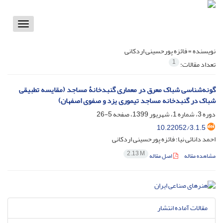
Toggle
vigation
نویسنده =
فائزه پورحسینی اردکانی
1
تعداد مقالات:
گونه‌شناسی شباک معرق در معماری گنبدخانۀ مساجد (مقایسه تطبیقی
شباک در گنبدخانه مساجد تیموری یزد و صفوی اصفهان)
دوره 3، شماره 1، شهریور 1399، صفحه
5-26
10.22052/3.1.5
احمد دانائی نیا؛ فائزه پورحسینی اردکانی
2.13 M
مشاهده مقاله
اصل مقاله
مقالات آماده انتشار