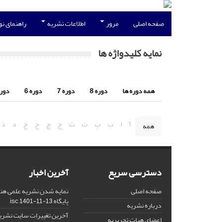
صفحه اصلی
مرور
اطلاعات نشریه
راهنمای ن
نمایه کلیدواژه ها
همه دوره ها
دوره 8
دوره 7
دوره 6
دوره 
آ
ا
ب
پ
ت
ث
ج
چ
ح
خ
د
ذ
همه
دسترسی سریع
آخرین اخبار
صفحه اصلی
نمایه شدن نشریه علمی هنر
پایگاه isc
1401-11-13
درباره نشریه
آخرین تغییرات سایت نشری
اعضای هیات تحریریه