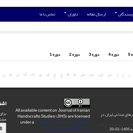
ویسندگان
ارسال مقاله
داوران
تماس با ما
5
دوره 4
دوره 3
دوره 2
دوره 1
ر
ز
ژ
س
ش
ص
ض
ط
ظ
ع
غ
ف
ق
ک
گ
ل
م
ن
اشت
All available content on Journal of Iranian
برای
های صناعی ایران در
Handocrafts Studies (JIHS) are licensed
مشت
under a
Creative Commons Attribution
4.0 International License
ه
1405-01-20