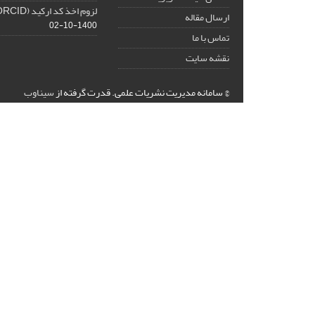
لزوم اخذ کد ارکید (ORCID) برای هر نویسنده
ارسال مقاله
1400-10-02
تماس با ما
نقشه سایت
© سامانه مدیریت نشریات علمی.
قدرت گرفته از
سیناوب