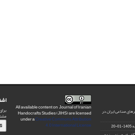
اشت
All available content on Journal of Iranian
برای
های صناعی ایران در
Handocrafts Studies (JIHS) are licensed
مشت
under a
Creative Commons Attribution
4.0 International License
ه
1405-01-20