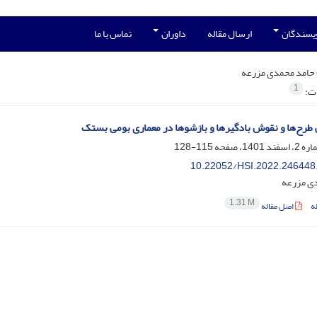
ویسندگان
ارسال مقاله
داوران
تماس با ما
حامد محمدی مزرعه
1
ات:
طرح‌ها و نقوش بادگیرها و بازشوها در معماری بومی بستک
115-128
10.22052/HSI.2022.246448
ی مزرعه
1.31 M
ه
اصل مقاله