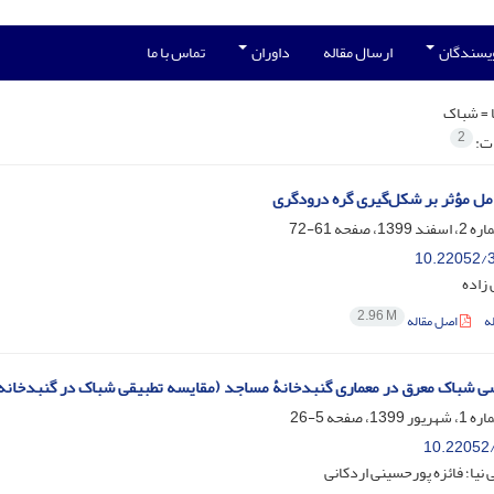
ویسندگان
ارسال مقاله
داوران
تماس با ما
 =
شباک
2
ات:
مل مؤثر بر شکل‌گیری گره درودگری
61-72
10.22052/3
زاده
2.96 M
ه
اصل مقاله
ی شباک معرق در معماری گنبدخانۀ مساجد (مقایسه تطبیقی شباک در گنبدخانه
5-26
10.22052/
 نیا؛ فائزه پورحسینی اردکانی