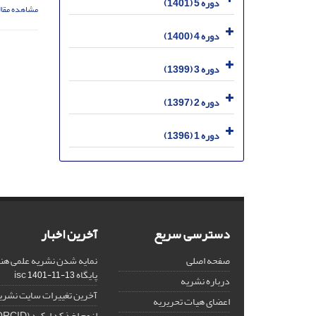
دوره 5 (1401)
مشاهده مقال
دوره 4 (1400)
دوره 3 (1399)
دوره 2 (1397)
دوره 1 (1396)
دسترسی سریع
آخرین اخبار
صفحه اصلی
نمایه شدن نشریه علمی هنر
پایگاه isc
1401-11-13
درباره نشریه
آخرین تغییرات سایت نشری
اعضای هیات تحریریه
لزوم اخذ کد ارکید (ORCID) برای هر نویسنده