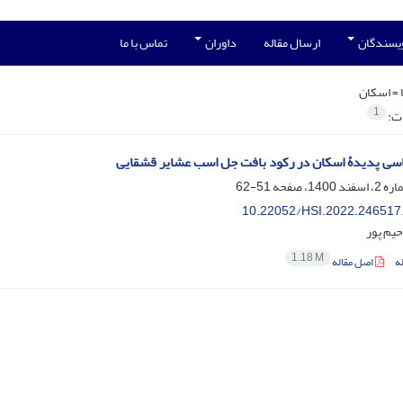
ویسندگان
ارسال مقاله
داوران
تماس با ما
 =
اسکان
1
ات:
ی پدیدۀ اسکان در رکود بافت جل اسب‌ عشایر قشقایی
51-62
10.22052/HSI.2022.246517
یم پور
1.18 M
ه
اصل مقاله