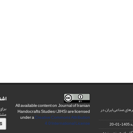
اشت
All available content on Journal of Iranian
برای
های صناعی ایران در
Handocrafts Studies (JIHS) are licensed
مشت
under a
Creative Commons Attribution
4.0 International License
ه
1405-01-20