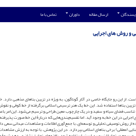
ویسندگان
ارسال مقاله
داوران
تماس با ما
ی و روش های اجرایی
. از این رو جایگاه خاصی در آثار گوناگون، به ویژه در تزیین بناهای مذهبی دارد. خط
تزیین بناها استفاده شد. این خط یک هنر ترسیمی اسلامی برگرفته از خط کوفی و نقوش
ت تناسب فضای سیاه و سفید و در یک چارچوب معین طراحی و ترسیم می‌شود. این امر با
اجرایی در این خط به وجود آید. اما تقسیم‌بندی‌هایی که دربارۀ این خط صورت پذیرفته،
اده از روش توصیفی تحلیلی و توسعه‌ای، با جمع‌آوری اطلاعات و مشاهدات میدانی سعی دا
بنایی (معقلی) برخی بناهای اسلامی بپردازد. در این پژوهش، با توجه به ارزش مشاهدا
 مرسوم در تحقیقات بصری است، استفاده شود. یافته‌های تحقیق نشان می‌دهد شیوۀ ط