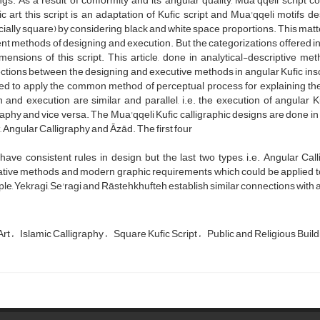
ngs. As a result of conformity and its angular quality, Mua'qqeli script 
c art, this script is an adaptation of Kufic script and Mua'qqeli motifs
ially square) by considering black and white space proportions. This matter
ent methods of designing and execution. But the categorizations offered in 
mensions of this script. This article, done in analytical-descriptive met
tions between the designing and executive methods in angular Kufic ins
tried to apply the common method of perceptual process for explaining th
 and execution are similar and parallel, i.e. the execution of angular
raphy and vice versa. The Mua'qqeli Kufic calligraphic designs are done in
 Angular Calligraphy and Āzād. The first four
have consistent rules in design, but the last two types, i.e. Angular C
tive methods and modern graphic requirements which could be applied to 
ple, Yekragi, Se'ragi and Rāstehkhufteh establish similar connections with al
Art
Islamic Calligraphy
Square Kufic Script
Public and Religious Buil