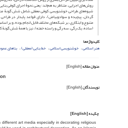
روش‌های اجرایی، متناظر به هم‌اند؛ یعنی نحوۀ اجرای کوفی ب
شیوه‌های طراحی خوشنویسی کوفی معقلی شامل شش گونۀ منفرد
گردان، پیچیده و سوادوبیاض)، دارای قواعد پایدار در طراحی
متنوع و ابتکاری، بر شبکه‌های مختلف قابل انجام بوده، و بر اس
(ساده، یک رگی، سه رگی و راسته خفته)، نیز با همۀ شش گونۀ کوف
کلیدواژه‌ها
هنر اسلامی
خوشنویسی اسلامی
خط بنایی (معقلی)
بناهای عموم
عنوان مقاله
[English]
ion
نویسندگان
[English]
چکیده
[English]
n different art media especially in decorating religious