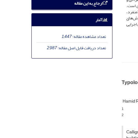
ارجاع به این مقاله
ق است.
منفرد،
وش‌های
آمار
اجرایی
تعداد مشاهده مقاله:
1,447
تعداد دریافت فایل اصل مقاله:
2,987
Typolo
Hamid R
1
2
Callig