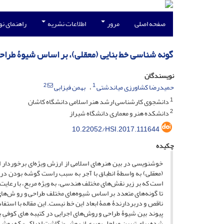
صفحه اصلی
مرور
اطلاعات نشریه
راهنمای ن
گونه شناسی خط بنایی (معقلی)، بر اساس شیوۀ طراح
نویسندگان
2
1
حمیدرضا کشاورزی میاندشتی
بهمن فیزابی
1
دانشجوی کارشناسی ارشد هنر اسلامی دانشگاه کاشان
2
دانشکده هنر و معماری دانشگاه شیراز
10.22052/HSI.2017.111644
چکیده
خوشنویسی در بین هنرهای اسلامی از ارزش ویژه‌ای برخوردار است
(معقلی) به واسطۀ انطباق با آجر به سبب راست گوشه بودن در 
است که بر زیر نقش‌های مختلف هندسی، به ویژه مربع، با رعای
تا گونه‌های متعدد بر اساس شیوه‌های مختلف طراحی و رو ش‌های 
ناقص و دربردارندۀ همۀ ابعاد این خط نیست. این مقاله با استف
پیوند بین شیوۀ طراحی و روش‌های اجرایی در کتیبه های کوفیِ 
شده برای تبیین مراحل بصری از روش «نگاشت ادراکی» که روشی