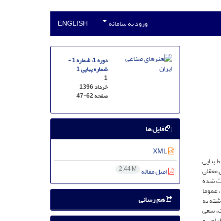
ورود به سامانه
ENGLISH
دوره 1، شماره 1 -
شماره پیاپی 1
1
خرداد 1396
صفحه
47-62
فایل ها
XML
 بنایی
2.44 M
 معقلی
اصل مقاله
عث شده
 عموما
هم رسانی
شته به
ت، سعی
راحی و