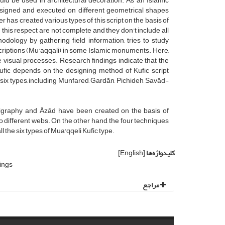
could be used in architectural decoration. As an Islamic
 designed and executed on different geometrical shapes
 has created various types of this script on the basis of
this respect are not complete and they don't include all
hodology by gathering field information, tries to study
criptions (Mu'aqqali) in some Islamic monuments. Here,
e visual processes. Research findings indicate that the
 Kufic depends on the designing method of Kufic script
 six types, including Munfared, Gardān, Pichideh, Savād-
alligraphy and Āzād, have been created on the basis of
different webs. On the other hand, the four techniques
l the six types of Mua'qqeli Kufic type.
کلیدواژه‌ها
[English]
dings
مراجع