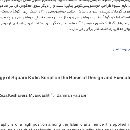
نایی، تابع شیوۀ طراحی خوشنویسی کوفی بنایی است، و از دیگر سوی معکوس آن نیز صاد
، گردان، پیچیده، سواد و بیاض، بنایی خوشنویسی و آزاد است. چهار گونۀ نخست (
 است، اما دو گونۀ «بنایی خوشنویسی» و «آزاد»، برحسب فضای خوشنویسی بر پایۀ ر
اس نیازهای گرافیک امروز به وجود آمده است. از دیگر سوی به لحاظ روش اجرا، چهار روش 
ی معقلی، رابطۀ متناظر برقرار می‌سازند.
ی و مذهبی
gy of Square Kufic Script on the Basis of Design and Execut
1
2
eza Keshavarzi Myandashti
Bahman Faizabi
raphy is of a high position among the Islamic arts; hence it is applied i