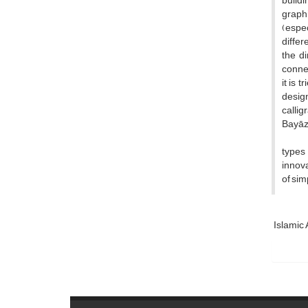
buildi
graphi
(espec
differ
the di
connec
it is 
design
callig
Bayāz,
types 
innova
of sim
Islamic 