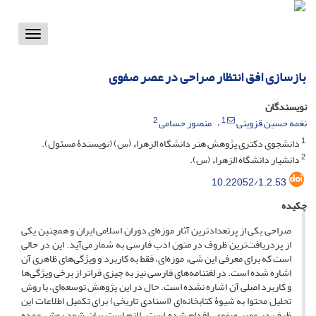
Toggle
vigation
بازسازی افق انتظار صراحی در عصر صفوی
نویسندگان
2
1
نغمه حسین قزوینی
منصور حسامی
1
دانشجوی دکتری پژوهش هنر دانشگاه الزهراء (س) (نویسندۀ مسئول).
2
دانشیار دانشگاه الزهراء (س).
10.22052/1.2.53
چکیده
صراحی یکی از پرتعدادترین آثار موزه‌ای دوران اسلامی ایران و همچنین یکی
از پردریافت‌ترین ظروف در متون ادب فارسی به شمار می‌آید. این در حالی
است که برای معرفی این شیء موزه‌ای، فقط به کاربرد و ویژگی‌های ظاهری آن
اشاره شده است. در لغتنامه‌های فارسی نیز به چیزی فراتر از برخی ویژگی‌ها
و کاربرد اصلی آن اشاره نشده است. حال در این پژوهش توسعه‌ای، با روش
تحلیل محتوا به‌ شیوۀ کتابخانه‌ای (اسنادی تاریخی) برای تکمیل اطلاعات این
ظرف در عصر صفوی، اقدام شده است. لازم است بیان شود روش عمده