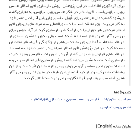
برای گردآوری اطلاعات در این پژوهش، روش بازسازی افق انتظار هانس
روبرت یاوس است. افق انتظار در تفکر هانس روبرت یاوس، به معیاری گفته
می‌شود که مردمان هر عصر برای تأویل، تفسیر و ارزیابی آثار ادبی عصر خود
به کار می‌برند. وی معتقد است با دستورالعملی سه مرحله‌ای می‌توان افق
انتظار مردمان هر دوران را دربارۀ یک اثر بازسازی کرد. از آراء یاوس برای
بررسی آثار هنری هم استفاده شده است ولی بدون داشتن سندی از
دریافت مخاطب، فقط می‌توان به حدس‌هایی از چگونگی افق انتظار مخاطبان
بسنده کرد. در این پژوهش افق انتظار صراحی در عصر صفوی به استناد
دریافت‌های فراوان و متنوعی که از آن در متون ادب فارسی وجود دارد،
بازسازی شد. نتیجه نشان می‌دهد که با روش بازسازی افق انتظار صراحی به
استناد متون ادبی معاصر آن، می‌توان روحی تازه به این اثر دمید و از این
رهیافت به درکی بهتر از دریافت‌های این ظرف در متون ادبی و برخی آثار
هنری (به‌خصوص تصاویر فرشتگان صراحی در دست) نائل گردید.
کلیدواژه‌ها
صراحی
متون ادب فارسی
عصر صفوی
بازسازی افق انتظار
هانس روبرت یاوس
عنوان مقاله
[English]