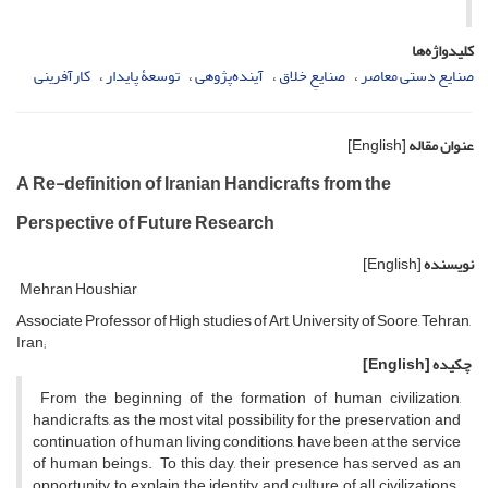
کلیدواژه‌ها
صنایع دستی معاصر
صنایعِ خلاق
آینده‌پژوهی
توسعۀ پایدار
کارآفرینی
عنوان مقاله
[English]
A Re-definition of Iranian Handicrafts from the
Perspective of Future Research
نویسنده
[English]
Mehran Houshiar
Associate Professor of High studies of Art, University of Soore, Tehran,
Iran;
چکیده
[English]
From the beginning of the formation of human civilization,
handicrafts, as the most vital possibility for the preservation and
continuation of human living conditions, have been at the service
of human beings. To this day, their presence has served as an
opportunity to explain the identity and culture of all civilizations.