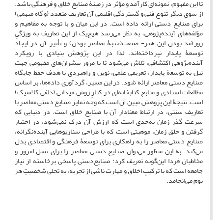
تا این مفهوم، نمونه‌ای کارآمد و مؤثر در زمینۀ صنایع ‌خلاق و فرهنگی باشد.
از سوی دیگر تنوع فنی و گستردگی اقلیمی آن تعاریفِ متعدد (و گاه مبهمی)
برای صنایع دستی ارائه داده است. در این میان و با توجه به مفاهیم و
مؤلفه‌های آینده‌پژوهی، به نظر می‌رسد هیچ‌یک از این تعاریف به ویژگیِ
روزآمد بودن این هنر- صنعت(جنبۀ معاصر بودن) و تأثیر آن در ایجاد
توسعۀ‌ پایدار نپرداخته‌اند. لذا در این پژوهش بنیادی با رویکرد
آینده‌پژوهیِ اکتشافی، تلاش می‌شود تا با مرور پیشران‌های مفهومی جهت
نیل به توسعۀ پایدار، تعریفی علمی، نوین و راهبردی با هدف حفظ جایگاه
صنایع دستی معاصر ارائه شود. در این مسیر، گردآوری داده‌ها، بر اساس
مطالعات اسنادی و منابع کتابخانه‌ای در کنارِ روش میدانی (دلفی کلاسیک)
است. نتیجۀ این پژوهش مبین آن است که وجه تمایز صنایع دستی معاصر با
تعاریف سنتی، در ارتباط معنادار آن با صنایع‌ خلاق است. در دنیایی که
سرعت گذر زمان به‌حدی است که ارزش آن درک نمی‌‌شود، در اختیار
گرفتن و خلق زمان، موهبتی است که با طراحی سناریوهایی آینده‌نگرانه،
صنایع دستی معاصر را به راهکاری برای توسعۀ فرهنگی و اقتصادی بدل
می‌کند. به این منظور می‌توان صنایع دستی معاصر را برای نسل امروز و
مخاطبان فردا این‌گونه تعریف کرد: صنایع‌‌دستی پاسخی برخاسته از نیاز
جامعه است که با ترکیبِ اخلاق و مهارتِ ناشی از تجربه، به تجلی شخصیتِ هر
بوم می‌‌انجامد.