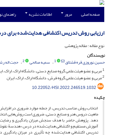
صفحه اصلی
مرور
اطلاعات نشریه
راهنمای ن
ارزیابی روش تدریس اکتشافی هدایت‌شده برای د
نوع مقاله : مقاله پژوهشی
نویسندگان
2
1
حسین نوروزی قره قشلاق
سمیه صالحی
حجت اله رش
1
مربی و عضو هیئت‌علمی گروه صنایع دستی، دانشگاه اراک، اراک، ای
2
مربی و عضو هیئت‌علمی گروه فرش، دانشگاه اراک، اراک، ایران
10.22052/HSI.2022.246519.1032
چکیده
انتخاب روش مناسب تدریس، از جمله موارد ضروری در افزایش کی
ماهیت دروس هنر و صنایع دستی، ضروری است روش‌هایی انتخاب شود
تدریس اکتشافی هدایت‌شده چه تأثیری در میزان یادگیری 