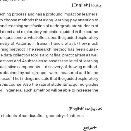
چکیده
[English]
teaching process and has a profound impact on learners'
 to choose methods that along learning pay attention to
g and teaching satisfaction of undergraduate students of
of direct and exploratory education guided in the course
wer questions: a) what effect does the guided exploratory
etry of Patterns in Iranian handicrafts? b) how much
teaching method? The research method has been quasi-
a collection tool is a joint final practical test as well
estions and 4subscales to assess the level of learning
e qualitative components--‘discovery of drawing method’,
ores obtained by both groups—were measured, and for the
 used. The findings indicate that the guided exploratory
this course. Also, the rate of students' acquired grades
. In general, such a method will be able to increase the
کلیدواژه‌ها
[English]
students of handicrafts
geometry of patterns
مراجع