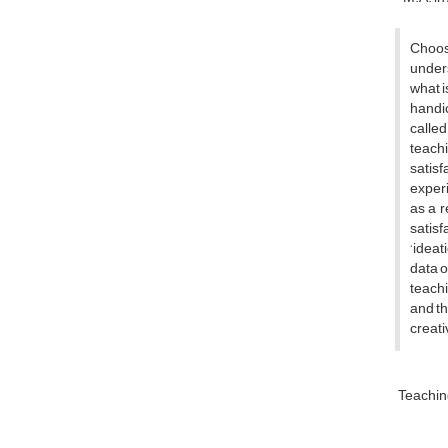
Choosi
unders
what i
handic
called
teach
satis
experi
as a r
satisf
‘ideat
data o
teachi
and th
creati
Teachi