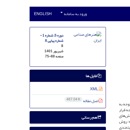
ورود به سامانه
ENGLISH
دوره 5، شماره 1 -
شماره پیاپی 8
8
شهریور 1401
صفحه
75-88
فایل ها
XML
467.04 K
اصل مقاله
وجه به
ه قرار
اه اراک، به بررسی روش‌های
هم رسانی
می‌شود که: روش
تمندی