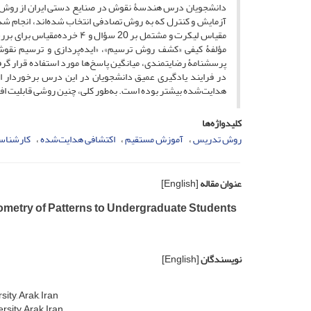
دانشجویان درس هندسۀ نقوش در صنایع دستی ایران از روش ت
آزمایش و کنترل که به روش تصادفی انتخاب شده‌اند، انجام ش
مقیاس لیکرت و مشتمل بر 20 س
مؤلفۀ کیفی «کشف روش ترسیم»، «ایده‌پردازی و ترسیم نقوش ب
پرسشنامۀ رضایتمندی، میانگین پاسخ‌ها مورد استفاده قرار گر
در فرایند یادگیری عمیق دانشجویان در این درس برخوردار 
هدایت‌شده بیشتر بوده است. به‌طور کلی، چنین روشی قابلیت ا
کلیدواژه‌ها
روش تدریس
آموزش مستقیم
اکتشافی هدایت‌شده
کارشناس
عنوان مقاله
[English]
ometry of Patterns to Undergraduate Students
نویسندگان
[English]
ty, Arak, Iran
ity, Arak, Iran