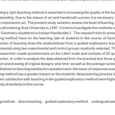
ng a right teaching method is essential in increasing the quality of the 
tanding. Due to the nature of art and handicraft courses, it is necessary
s important in art. The present study aimed to assess the level of learnin
raft entering Arak University in 1397. It tried to investigate the methods 
 ‘Geometry of patterns in Iranian Handicrafts 1’. The research tries to ans
ing method have on the learning rate of students in the course of Geom
faction of learning does the studentsdraw from a guided exploratory 
mental using two experimental and control groups randomly selected. The dat
esearcher-made questionnaire on the Likert scale and consists of 20 qu
action. In order to analyze the data obtained from the practical test, thre
ion and drawing of original designs’ and ‘time’ as well as the average sc
btained on learning satisfaction questionnaire, the mean of responses was
ng method has a greater impact on the students' deep learning process in 
eir satisfaction with teaching in the guided exploratory method were higher
vity of students in this course.
ng method
direct teaching
guided exploratory method
undergraduate 