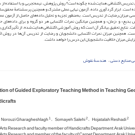
دریس اکتشافی هدایت‌شده چگونه است؟ روش پژوهش، نیمه‌تجربی و با استفاده از د
ده است. ابزار گردآوری داده، آزمون نهایی عملی مشترک و همچنین پرسشنامۀ محقق‌سا
ؤال و ۴ خرده‌مقیاس برای بررسی میزان رضایت از تدریس است. به‌منظور تجزیه و تحلیل داده‌های حاصل از آزمون 
دیع» و «زمان» و همچنین میانگین نمرات اکتسابی هر دو گروه و برای داد‌ه‌های ح
فت. نتایج تحقیق بیانگر آن است که روش آموزشی اکتشافی هدایت‌شده، از تأثیرگذاری 
است. همچنین میزان نمرات اکتسابی دانشجویان و رضایت از تدریس آن‌ها در روش ا
فزایش میزان خلاقیت دانشجویان این درس را خواهد داشت.
ی صنایع دستی
هندسۀ نقوش
tion of Guided Exploratory Teaching Method in Teaching Ge
icrafts
1
2
2
 Norouzi Gharagheshlagh
Somayeh Salehi
Hojatalah Reshadi
 Arts Research and faculty member of Handicrafts Department, Arak Universi
 Arts Research and member of the faculty of Carpet Department, Arak Univers