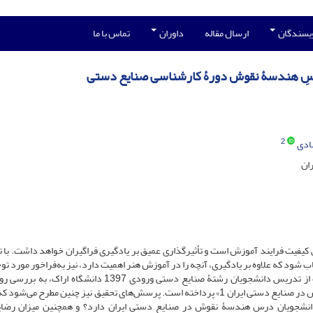
ویسندگان
ارسال مقاله
داوران
تماس با ما
رسِ هندسۀ نقوش دورۀ کارشناسی صنایع دستی
2
ادی
ران
فیت فرایند آموزش است و تأثیر‌گذاری عمیق بر یادگیری فراگیران خواهد داشت. با ت
 که علاوه بر یادگیری، آنچه را در آموز‌‌ش هنر اهمیت دارد، نیز به‌فراخور مورد توج
دهد. پژوهش حاضر با هدف سنجش میزان یادگیری و رضایت از تدریس دانشجویان رشتۀ صنایع دستی ورودی 1397 دانشگ
آموزش مستقیم و اکتشافی هدایت‌شده در درس «هندسۀ نقوش در صنایع دستی ایران 1» پرداخته است. پرسش‌های تحقیق نیز چنین مطرح 
دانشجویان درس هندسۀ نقوش در صنایع دستی ایران دارد؟ و همچنین میزان رضای