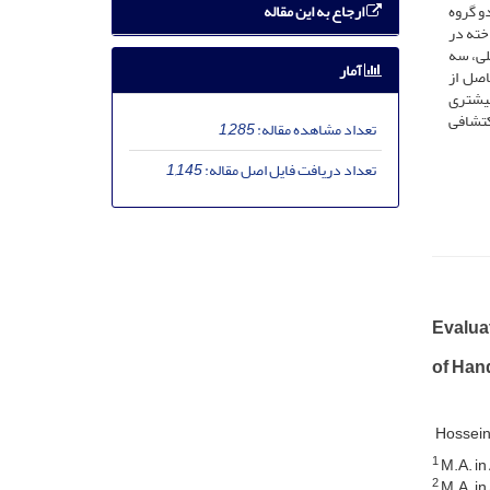
ارجاع به این مقاله
و گروه
خته در
عملی، سه
آمار
اصل از
بیشتری
کتشافی
تعداد مشاهده مقاله:
1,285
تعداد دریافت فایل اصل مقاله:
1,145
Evalua
of Hand
Hossein
1
M.A. in
2
M.A. in