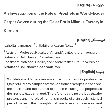
عنوان مقاله
[English]
An Investigation of the Role of Prophets in World-leader
Carpet Woven during the Qajar Era in Milani’s Factory in
Kerman
نویسندگان
[English]
1
2
sahel Erfanmanesh
Habibolla Kazem Nejadi
1
Assistant Professor, Faculty of Art and Architecture, University of
Sistan and Baluchestan, Zahedan, Iran
2
Assistant Professor, Faculty of Art and Architecture, University of
Sistan and Baluchestan, Zahedan, Iran
چکیده
[English]
World-leader Carpets are among significant works produced in
Qajar era. Many samples are woven from this carpet; in each one,
the position and the number of people, including the prophets in
the first row, have changed. Therefore, regarding the idea that the
presence and the role of humans in works of art in each historical
period reflect the thoughts of each era, succession and