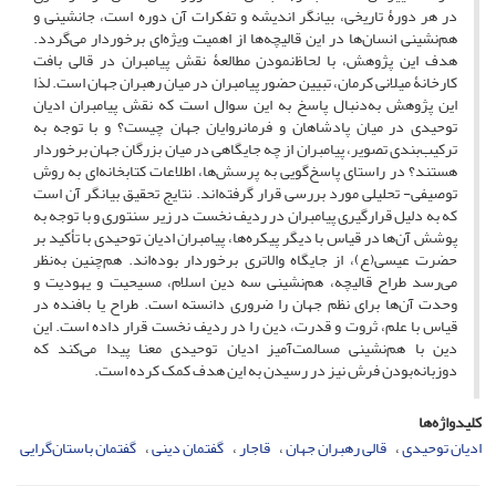
در هر دورۀ تاریخی، بیانگر اندیشه و تفکرات آن دوره است، جانشینی و
هم‌نشینی انسان‌ها در این قالیچه‌‌ها از اهمیت ویژه‌‌ای برخوردار می‌‌گردد.
هدف این پژوهش، با لحاظ‌نمودن مطالعۀ نقش پیامبران در قالی بافت
کارخانۀ میلانی کرمان، تبیین حضور پیامبران در میان رهبران جهان است. لذا
این پژوهش به‌دنبال پاسخ به این سوال است که نقش پیامبران ادیان
توحیدی در میان پادشاهان و فرمانروایان جهان چیست؟ و با توجه به
ترکیب‌‌بندی تصویر، پیامبران از چه جایگاهی در میان بزرگان جهان برخوردار
هستند؟ در راستای پاسخ‌گویی به پرسش‌ها، اطلاعات کتابخانه‌ای به روش‌
توصیفی- تحلیلی مورد بررسی قرار گرفته‌اند. نتایج تحقیق بیانگر آن است
که به دلیل قرارگیری پیامبران در ردیف نخست در زیر سنتوری و با توجه به
پوشش آن‌ها در قیاس با دیگر پیکره‌‌ها، پیامبران ادیان توحیدی با تأکید بر
حضرت عیسی(ع)، از جایگاه والاتری برخوردار بوده‌اند. هم‌چنین به‌‌نظر
می‌‌رسد طراح قالیچه، هم‌نشینی سه دین اسلام، مسیحیت و یهودیت و
وحدت آن‌ها برای نظم جهان را ضروری دانسته است. طراح یا بافنده در
قیاس با علم، ثروت و قدرت، دین را در ردیف نخست قرار داده است. این
دین با هم‌نشینی مسالمت‌آمیز ادیان توحیدی معنا پیدا می‌‌کند که
دوزبانه‌بودن فرش نیز در رسیدن به این هدف کمک کرده است.
کلیدواژه‌ها
ادیان توحیدی
قالی رهبران جهان
قاجار
گفتمان دینی
گفتمان باستان‌گرایی