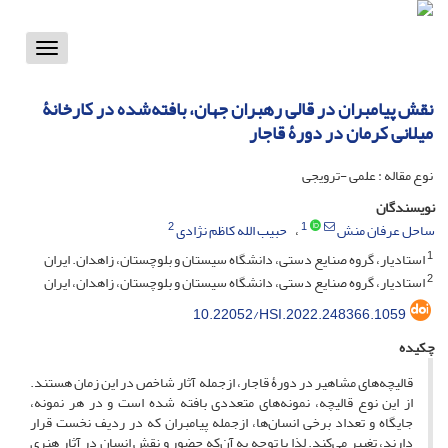
Toggle
vigation
نقش پیامبران در قالی رهبران جهان، بافته‌شده در کارخانۀ
میلانی کرمان در دورۀ قاجار
نوع مقاله : علمی -ترویجی
نویسندگان
2
1
ساحل عرفان منش
حبیب الله کاظم نژادی
1
استادیار، گروه صنایع دستی، دانشگاه سیستان و بلوچستان، زاهدان. ایران
2
استادیار، گروه صنایع دستی، دانشگاه سیستان و بلوچستان، زاهدان، ایران
10.22052/HSI.2022.248366.1059
چکیده
قالیچه‌‌های مشاهیر در دورۀ قاجار، ازجمله آثار شاخص در این زمان هستند.
از این نوع قالیچه، نمونه‌‌های متعددی بافته شده است و در هر نمونه،
جایگاه و تعداد برخی انسان‌ها، ازجمله پیامبران که در ردیف نخست قرار
دارند، تغییر می‌‌کند. لذا با توجه به آن‌که حضور و نقش انسان در آثار هنری