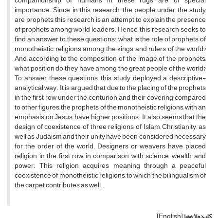
companionship of humans in these rugs are of special
importance. Since in this research, the people under the study
are prophets, this research is an attempt to explain the presence
of prophets among world leaders. Hence, this research seeks to
find an answer to these questions: what is the role of prophets of
monotheistic religions among the kings and rulers of the world?
And according to the composition of the image of the prophets,
what position do they have among the great people of the world?
To answer these questions, this study deployed a descriptive-
analytical way. It is argued that due to the placing of the prophets
in the first row under the centurion and their covering compared
to other figures, the prophets of the monotheistic religions, with an
emphasis on Jesus, have higher positions. It also seems that the
design of coexistence of three religions of Islam, Christianity, as
well as Judaism and their unity have been considered necessary
for the order of the world. Designers or weavers have placed
religion in the first row in comparison with science, wealth, and
power. This religion acquires meaning through a peaceful
coexistence of monotheistic religions, to which the bilingualism of
the carpet contributes as well.
کلیدواژه‌ها
[English]