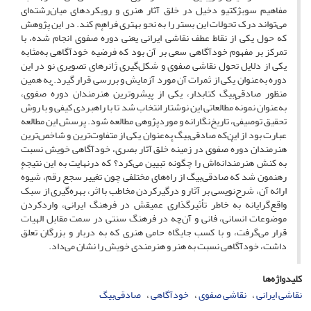
مفاهیم سوبژکتیو دخیل در خلق آثار هنری و رویکردهای میان‌رشته‌ای
می‌تواند درک تحولات این بستر را به نحو بهتری فراهم کند. در این پژوهش
که حول یکی از نقاط عطف نقاشی ایرانی یعنی دورهٔ صفوی انجام شده، با
تمرکز بر مفهوم خودآگاهی سعی بر آن بود که فرضیه خودآگاهی به‌مثابه
یکی از دلایل تحول نقاشی صفوی و شکل‌گیری ژانرهای تصویری نو در این
دوره به‌عنوان یکی از ثمرات آن مورد آزمایش و بررسی قرار گیرد. به همین
منظور صادقی‌بیگ کتابدار، یکی از پیشروترین هنرمندان دورهٔ صفوی،
به‌عنوان نمونهٔ مطالعاتی این نوشتار انتخاب شد تا با راهبردی کیفی و با روش
تحقیق توصیفی، تاریخ‌نگارانه و موردپژوهی مطالعه شود. پرسش این مطالعه
عبارت بود از این‌که صادقی‌بیگ به‌عنوان یکی از متفاوت‌ترین و شاخص‌ترین
هنرمندان دورهٔ صفوی در زمینهٔ خلق آثار بصری، خودآگاهی‌ خویش نسبت
به کنش هنرمندانه‌اش را چگونه تبیین می‌کرد؟ که درنهایت به این نتیجه
رهنمون شد که صادقی‌بیگ از راه‌های مختلفی چون تغییر سجع رقم، شیوهٔ
ارائه آن، شرح‌نویسی بر آثار و درگیرکردن مخاطب با اثر، بهره‌گیری از سبک
واقع‌گرایانه به خاطر تأثیرگذاری عمیقش در فرهنگ ایرانی، واردکردن
موضوعات انسانی، فانی و آن‌چه در فرهنگ سنتی در سمت مقابل الهیات
قرار می‌گرفت، و با کسب جایگاه حامی هنری که به دربار و بزرگان تعلق
داشت، خودآگاهی‌ نسبت به هنر و هنرمندی‌ خویش را نشان می‌داد.
کلیدواژه‌ها
نقاشی ایرانی
نقاشی صفوی
خودآگاهی
صادقی‌بیگ