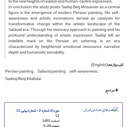
to the new heights of realism and human-centric expression.
In conclusion, the study posits Sadiqi Beg Mosavver as a central
figure in the emergence of modern Persian painting. His self-
awareness and artistic innovations served as catalysts for
transformative change within the artistic landscape of the
Safavid era. Through his visionary approach to painting and his
profound understanding of artistic expression, Sadiqi left an
indelible mark on the Persian art, ushering in an era
characterized by heightened emotional resonance, narrative
depth, and humanistic sensibility.
کلیدواژه‌ها
[English]
Persian painting
Safavid painting
self-awareness
Sadeqi Beiq Kitabdar
مراجع
دوره 6، شماره 2 - شماره پیاپی 11
11
اسفند 1402
صفحه
5-20