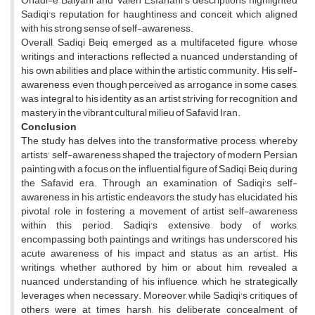
Ohadi-e Balyani and Valeh Esfahani's descriptions highlighted
Sadiqi's reputation for haughtiness and conceit, which aligned
with his strong sense of self-awareness.
Overall, Sadiqi Beiq emerged as a multifaceted figure, whose
writings and interactions reflected a nuanced understanding of
his own abilities and place within the artistic community. His self-
awareness, even though perceived as arrogance in some cases,
was integral to his identity as an artist striving for recognition and
mastery in the vibrant cultural milieu of Safavid Iran.
Conclusion
The study has delves into the transformative process, whereby
artists' self-awareness shaped the trajectory of modern Persian
painting with a focus on the influential figure of Sadiqi Beiq during
the Safavid era. Through an examination of Sadiqi's self-
awareness in his artistic endeavors, the study has elucidated his
pivotal role in fostering a movement of artist self-awareness
within this period.
Sadiqi's extensive body of works,
encompassing both paintings and writings, has underscored his
acute awareness of his impact and status as an artist. His
writings, whether authored by him or about him, revealed a
nuanced understanding of his influence, which he strategically
leverages when necessary. Moreover, while Sadiqi's critiques of
others were at times harsh, his deliberate concealment of