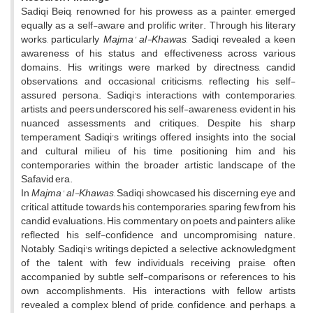
Sadiqi Beiq, renowned for his prowess as a painter, emerged
equally as a self-aware and prolific writer. Through his literary
works, particularly
Majma' al-Khawas
, Sadiqi revealed a keen
awareness of his status and effectiveness across various
domains. His writings were marked by directness, candid
observations, and occasional criticisms, reflecting his self-
assured persona. Sadiqi's interactions with contemporaries,
artists, and peers underscored his self-awareness, evident in his
nuanced assessments and critiques. Despite his sharp
temperament, Sadiqi's writings offered insights into the social
and cultural milieu of his time, positioning him and his
contemporaries within the broader artistic landscape of the
Safavid era.
In
Majma' al-Khawas
, Sadiqi showcased his discerning eye and
critical attitude towards his contemporaries, sparing few from his
candid evaluations. His commentary on poets and painters alike
reflected his self-confidence and uncompromising nature.
Notably, Sadiqi's writings depicted a selective acknowledgment
of the talent, with few individuals receiving praise, often
accompanied by subtle self-comparisons or references to his
own accomplishments. His interactions with fellow artists
revealed a complex blend of pride, confidence, and perhaps, a