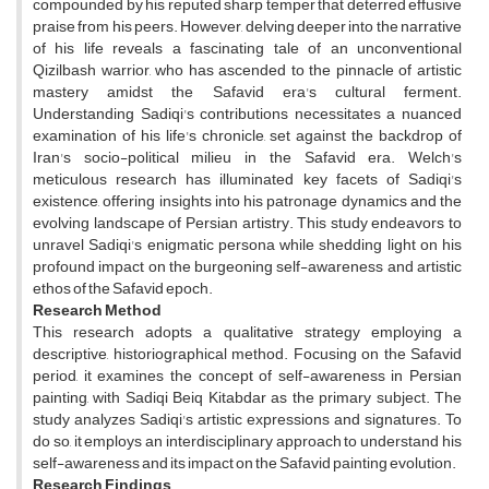
compounded by his reputed sharp temper that deterred effusive
praise from his peers. However, delving deeper into the narrative
of his life reveals a fascinating tale of an unconventional
Qizilbash warrior, who has ascended to the pinnacle of artistic
mastery amidst the Safavid era's cultural ferment.
Understanding Sadiqi's contributions necessitates a nuanced
examination of his life's chronicle, set against the backdrop of
Iran's socio-political milieu in the Safavid era. Welch's
meticulous research has illuminated key facets of Sadiqi's
existence, offering insights into his patronage dynamics and the
evolving landscape of Persian artistry. This study endeavors to
unravel Sadiqi's enigmatic persona while shedding light on his
profound impact on the burgeoning self-awareness and artistic
ethos of the Safavid epoch.
Research Method
This research adopts a qualitative strategy employing a
descriptive, historiographical method. Focusing on the Safavid
period, it examines the concept of self-awareness in Persian
painting, with Sadiqi Beiq Kitabdar as the primary subject. The
study analyzes Sadiqi's artistic expressions and signatures. To
do so, it employs an interdisciplinary approach to understand his
self-awareness and its impact on the Safavid painting evolution.
Research Findings