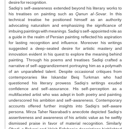
desire for recognition.
Sadiqi's self-awareness extended beyond his literary works to
his treatises on painting such as
Qanun al-Sovar
. In this
technical treatise, he positioned himself as an authority,
advocating naturalism and emphasizing the significance of
imbuing paintings with meanings. Sadiqi's self-appointed role, as
a guide in the realm of Persian painting, reflected his aspiration
for lasting recognition and influence. Moreover, his writings
suggested a deep-seated desire for artistic mastery and
innovation, evident in his quest to explore the meaning behind
painting. Through his poems and treatises, Sadiqi crafted a
narrative of self-aggrandizement, portraying him as a polymath
of an unparalleled talent. Despite occasional critiques from
contemporaries like Iskandar Beiq Turkman, who had
questioned his literary prowess, Sadiqi's writings exuded
confidence and self-assurance. His self-perception, as a
multifaceted artist who was adept in both poetry and painting,
underscored his ambition and self-awareness. Contemporary
accounts offered further insights into Sadiqi's self-aware
persona. Mirza Taher Nasrabadi's anecdote depicted Sadiqi's
assertiveness and awareness of his artistic value as he swiftly
dismissed praise in favor of material recognition. Similarly,