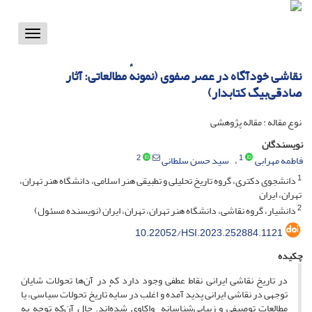
Toggle
vigation
نقاشی خودآگاه در عصر صفوی (نمونهٔ مطالعاتی: آثار
صادقی‌بیگ کتابدار)‏‏
نوع مقاله : مقاله پژوهشی
نویسندگان
2
1
فاطمه مهرابی
سید حسن سلطانی
1
دانشجوی دکتری، گروه تاریخ تحلیلی و تطبیقی هنر اسلامی، دانشگاه هنر تهران،
تهران، ایران
2
دانشیار، گروه نقاشی، دانشگاه هنر تهران، تهران، ایران (نویسنده مسئول)
10.22052/HSI.2023.252884.1121
چکیده
در تاریخ نقاشی ایرانی نقاط عطفی وجود دارد که در آن‌ها تحولات شایان
توجهی در نقاشی ایرانی پدید آمده‌ و اغلب در سایهٔ تاریخ تحولات سیاسی، یا
مطالعات توصیفی و زیبایی‌شناسانه واکاوی شده‌اند. حال‌ آن‌که توجه به