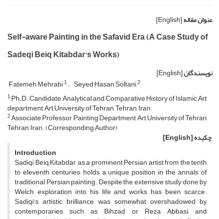
عنوان مقاله
[English]
Self-aware Painting in the Safavid Era (A Case Study of
Sadeqi Beiq Kitabdar's Works)
نویسندگان
[English]
1
2
Fatemeh Mehrabi
Seyed Hasan Soltani
1
Ph.D. Candidate, Analytical and Comparative History of Islamic Art
department, Art University of Tehran, Tehran, Iran
2
Associate Professor, Painting Department, Art University of Tehran,
Tehran, Iran. (Corresponding Author)
چکیده
[English]
Introduction
Sadiqi Beiq Kitabdar, as a prominent Persian artist from the tenth
to eleventh centuries, holds a unique position in the annals of
traditional Persian painting. Despite the extensive study done by
Welch, exploration into his life and works has been scarce.
Sadiqi's artistic brilliance was somewhat overshadowed by
contemporaries such as Bihzad or Reza Abbasi, and