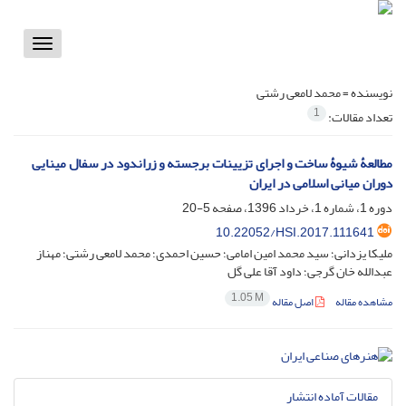
Toggle
vigation
نویسنده =
محمد لامعی رشتی
1
تعداد مقالات:
مطالعۀ شیوۀ ساخت و اجرای تزیینات برجسته و زراندود در سفال مینایی
دوران میانی اسلامی در ایران
دوره 1، شماره 1، خرداد 1396، صفحه
5-20
10.22052/HSI.2017.111641
ملیکا یزدانی؛ سید محمد امین امامی؛ حسین احمدی؛ محمد لامعی رشتی؛ مهناز
عبدالله خان گرجی؛ داود آقا علی گل
1.05 M
مشاهده مقاله
اصل مقاله
مقالات آماده انتشار