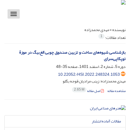
Toggle
vigation
نویسنده =
مهدی محمدزاده
1
تعداد مقالات:
بازشناسی شیوه‌‌های ساخت و تزیین صندوق چوبی الغ‌بیگ در موزۀ
توپکاپی‌سرای
دوره 5، شماره 2، اسفند 1401، صفحه
35-48
10.22052/HSI.2022.248324.1053
مهدی محمدزاده؛ زینب مرادیان قوجه بگلو
2.65 M
مشاهده مقاله
اصل مقاله
مقالات آماده انتشار