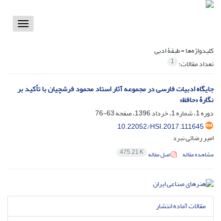
Toggle
vigation
کلیدواژه‌ها =
طبقۀ ادبی
1
تعداد مقالات:
جایگاه ادبیات فارسی در مجموعه آثار استاد محمود فرشچیان با تأکید بر
نگارۀ «حافظ»
دوره 1، شماره 1، خرداد 1396، صفحه
63-76
10.22052/HSI.2017.111645
امیر رضائی نبرد
475.21 K
مشاهده مقاله
اصل مقاله
مقالات آماده انتشار