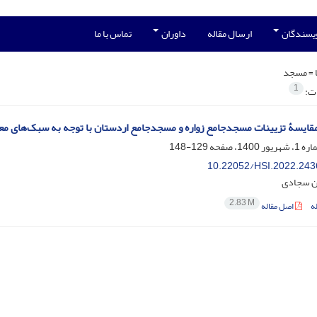
ویسندگان
ارسال مقاله
داوران
تماس با ما
 =
مسجد
1
ات:
قایسۀ تزیینات مسجدجامع زواره و مسجدجامع اردستان با توجه به سبک‌های معم
129-148
10.22052/HSI.2022.243
 سجادی
2.83 M
ه
اصل مقاله