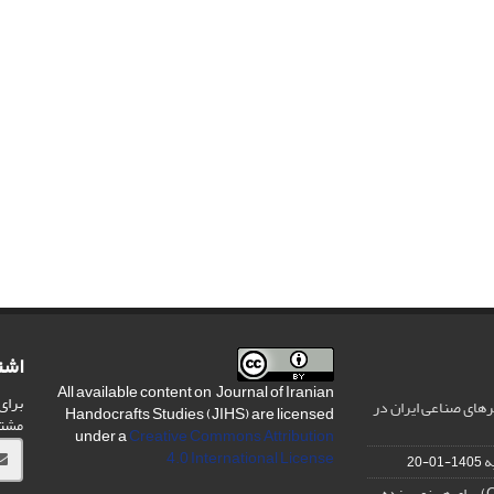
اشت
All available content on Journal of Iranian
برای
های صناعی ایران در
Handocrafts Studies (JIHS) are licensed
مشت
under a
Creative Commons Attribution
4.0 International License
ه
1405-01-20