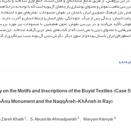
ر این پژوهش، از طریق منابع کتابخانه‌ای و قابل استناد جمع‌آوری شده‌اند و تجزیه و
بررسی ماهیت نقوش و محتوای نوشتاری پارچه‌های آل‌بویه است که با توجه به درجۀ اهمی
به نقش بارز فرهنگ تصویری ایران باستان در نقوش منسوجات، نقش‌های مورد استفاده ب
مت انسان، زندگی پس از مرگ، جاودانگی، بقای انسان و ارتباط انسان و آخرت دارند. 
قوش تأکید می‌کنند و در بررسی نقوش‌، متون هم‌نشین با منسوجات نیز مورد بررس
متن‌هایی با محتوای دینی یا نص است که از کتاب‌های شعر عربی گرفته شده‌اند. این من
اسطوره‌ای ایران باستان بوده و از سوی دیگر، نگرش دینی آل ‌بویه سبب بهره‌گیری از کت
اره‌خانه
 on the Motifs and Inscriptions of the Buyid Textiles (Case 
Änu Monument and the NaqqÄreh-KhÄneh in Ray)
1
2
3
Zāreh Khalili
S. Abutorāb Ahmadpanāh
Maryam Kāmyār