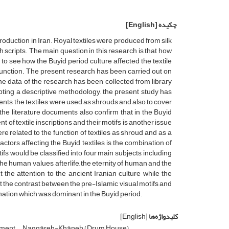
چکیده
[English]
 production in Iran. Royal textiles were produced from silk
 scripts. The main question in this research is that how
ed to see how the Buyid period culture affected the textile
ir function. The present research has been carried out on
he data of the research has been collected from library
pting a descriptive methodology, the present study has
nts, the textiles were used as shrouds and also to cover
he literature documents also confirm that in the Buyid
t of textile inscriptions and their motifs is another issue
e related to the function of textiles as shroud and as a
ctors affecting the Buyid textiles is the combination of
tifs would be classified into four main subjects, including
he human values, afterlife, the eternity of human and the
t the attention to the ancient Iranian culture while the
t the contrast between the pre-Islamic visual motifs and
bination which was dominant in the Buyid period.
کلیدواژه‌ها
[English]
ument
Naqqāreh-Khāneh (Drum House)