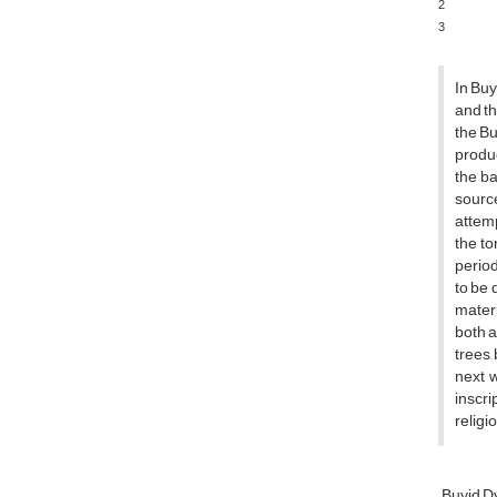
2
3
In Buy
and th
the Bu
produc
the ba
source
attemp
the to
period
to be 
materi
both a
trees,
next w
inscri
religi
Buyid D