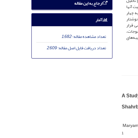
 تحلیل
ارجاع به این مقاله
ت آنها
ه چهار
نوشتار
آمار
ی قرار
سوجات،
تعداد مشاهده مقاله:
1,682
یبه‌های
تعداد دریافت فایل اصل مقاله:
2,609
A Study
Shahrb
Maryam 
1