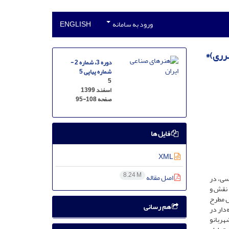
ورود به سامانه
ENGLISH
هرری)*
دوره 3، شماره 2 -
شماره پیاپی 5
5
اسفند 1399
صفحه
95-108
فایل ها
XML
8.24 M
اصل مقاله
سی، در
 نقش و
ال مطرح
هم رسانی
دار در
ی‌بی شهربانو