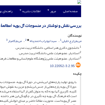
صفحه اصلی
مرور
اطلاعات نشریه
راهنمای ن
بررسی نقش و نوشتار در منسوجات آل ‌بویه (مطالعۀ م
نویسندگان
3
2
1
مریم زارع خلیلی
سید ابوتراب احمدپناه
مریم کامیار
1
دانشجوی دکتری هنر اسلامی، دانشگاه تربیت مدرس.
2
استادیار، عضو هیئت علمی دانشگاه تربیت مدرس.
3
استادیار، عضو هیئت علمی پژوهشگاه علوم انسانی و مطالعات فرهنگ
10.22052/3.2.95
چکیده
با رونق تولید پارچه‌های ابریشمی در دورۀ آل ‌بویه، منسوجات 
دورۀ آل ‌بویه پارچه‌هایی از جنس ابریشم و مزین به نقوش حیوان
کتیبه، کاربری آنها بوده که به عنوان کفن از آنها استفاده می‌شد
است که فرهنگ آل ‌بویه چه تأثیری در چگونگی این هنر داشته