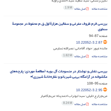
نگین رستمی؛ سید سعید سید احمدی زاویه
1.9 M
مشاهده مقاله
اصل مقاله
بررسی فرم ظروف مفرغی و سفالین هزارۀ اول ق.م محفوظ در مجموعۀ
سماوی
صفحه
87-94
10.22052/3.2.87
مائده غیور؛ جواد آقاجانی؛ نصرالله تسلیمی
1.82 M
مشاهده مقاله
اصل مقاله
بررسی نقش و نوشتار در منسوجات آل ‌بویه (مطالعۀ موردی: پارچه‌های
مکشوفه در آرامگاه بی‌بی شهربانو و نقاره‌خانۀ شهرری)*
صفحه
95-108
10.22052/3.2.95
مریم زارع خلیلی؛ سید ابوتراب احمدپناه؛ مریم کامیار
8.24 M
مشاهده مقاله
اصل مقاله