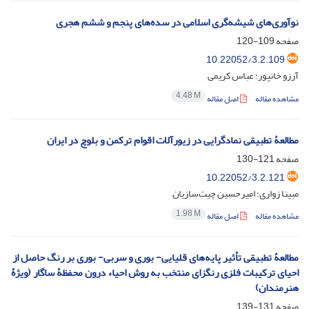
نوآوری‌های شیشه‌گری اسلامی در سده‌های پنجم و ششم هجری
صفحه
109-120
10.22052/3.2.109
آرزو خانپور؛ عباس کریمی
4.48 M
مشاهده مقاله
اصل مقاله
مطالعۀ تطبیقی نمادگرایی در زیورآلات اقوام ترکمن و بلوچ در ایران
صفحه
121-130
10.22052/3.2.121
مبینا زواری؛ امیرحسین چیت‌سازیان
1.98 M
مشاهده مقاله
اصل مقاله
مطالعۀ تطبیقی تأثیر پایه‌های قلیایی- بوری و سربی- بوری بر رنگ حاصل از
احیای ترکیبات فلزی رنگزای منتخب به روش احیاء درون محفظۀ ساگار (ویژۀ
هنرمندان)
صفحه
131-139