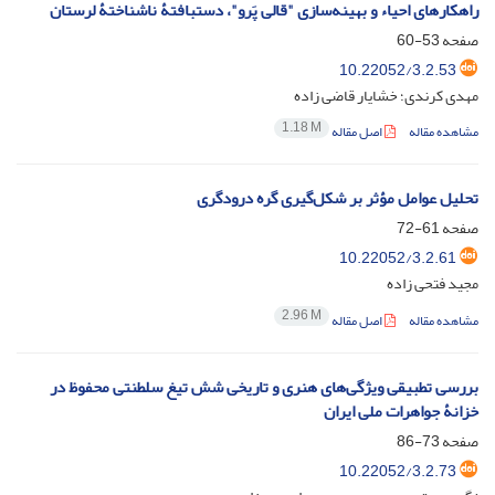
راهکارهای احیاء و بهینه‌سازی "قالی پَرو"، دستبافتۀ ناشناختۀ لرستان
صفحه
53-60
10.22052/3.2.53
مهدی کرندی؛ خشایار قاضی زاده
1.18 M
مشاهده مقاله
اصل مقاله
تحلیل عوامل مؤثر بر شکل‌گیری گره درودگری
صفحه
61-72
10.22052/3.2.61
مجید فتحی زاده
2.96 M
مشاهده مقاله
اصل مقاله
بررسی تطبیقی ویژگی‌های هنری و تاریخی شش تیغ سلطنتی محفوظ در
خزانۀ جواهرات ملی ایران
صفحه
73-86
10.22052/3.2.73