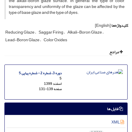
the alkali-boron glaze surface. In general, the type of color,
transparency and uniformity of the glaze can be affected by the
type of base glaze and the type of dyes.
کلیدواژه‌ها
[English]
Reducing Glaze
Saggar Firing
Alkali-Boron Glaze
Lead-Boron Glaze
Color Oxides
مراجع
دوره 3، شماره 2 - شماره پیاپی 5
5
اسفند 1399
صفحه
131-139
فایل ها
XML