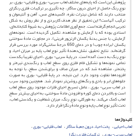
پژوهش این است که پایه‌های مختلف لعاب سربی- بوری و قلیایی- بوری، بر
نوع رنگ حاصل از احیای درون ساگار، چه تأثیری بر ترکیبات فلزی رنگزای
منتخب دارند که شامل نیترات نقره، اکسیدهای مس، آهن و آنتیموان و
ترکیب آنهاست؟ این تحقیق از نظر هدف کاربردی و از نظر روش به شکل
تجربی انجام گرفته ‌است. جمع‌آوری اطلاعات پژوهش، به شیوۀ کتابخانه‌ای،
اسنادی بوده که با آزمایش و مشاهده، تکمیل گردیده است. نمونه‌های
آزمایش، با جنس بدنۀ یکسان (ارتن‌ور فریتی)، در مجاورت مادۀ سوختنی
یکسان (براده چوب) و در دمای 650 درجۀ سانتی‌گراد مورد بررسی قرار
گرفته‌اند. نتایج تحقیق، نشان‌دهندۀ تأثیر نوع لعاب پایه بر میزان احیاء و
نوع رنگ به دست آمده‌ است. در پایۀ سربی- بوری ، احیای تقریباً یکدست
تمامی نمونه‌ها و تشکیل فام فلزی روی سطح لعاب و رنگ‌بندی تیره‌تر و
پخته‌تر، مشاهده شد که در میزان صاف و براق‌شدن سطح، با توجه به
افزوده‌ها تفاوت وجود دارد. این نتیجه، در پایۀ قلیایی- بوری به‌ صورت
جلوه‌های ابر و بادی و رنگ‌های روشن‌تر نمودار شد. هم‌چنین وجود سرب
در لعاب سربی- بوری ، عامل تسریع احیای فلزات موجود روی سطح لعاب‌
است و بالابردن دمای کوره و افزودن مادۀ سوختنی، به احیای بیش‌تر سطح
لعاب کمک می‌کند. به طورکلی، نوع رنگ، میزان شفافیت و یکدستی لعاب،
تحت تأثیر نوع لعاب پایه و نوع مادۀ رنگزا قرار دارد.
کلیدواژه‌ها
لعاب احیایی
پخت احیاء درون جعبۀ ساگار
لعاب قلیایی- بوری
لعاب سربی- بوری
ترکیبات فلزی رنگزا