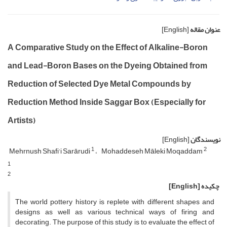
عنوان مقاله
[English]
A Comparative Study on the Effect of Alkaline-Boron
and Lead-Boron Bases on the Dyeing Obtained from
Reduction of Selected Dye Metal Compounds by
Reduction Method Inside Saggar Box (Especially for
Artists)
نویسندگان
[English]
1
2
Mehrnush Shafi’i Sarārudi
Mohaddeseh Māleki Moqaddam
1
2
چکیده
[English]
The world pottery history is replete with different shapes and
designs as well as various technical ways of firing and
decorating. The purpose of this study is to evaluate the effect of