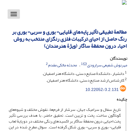
Toggle
vigation
مطالعۀ تطبیقی تأثیر پایه‌های قلیایی- بوری و سربی- بوری بر
رنگ حاصل از احیای ترکیبات فلزی رنگزای منتخب به روش
احیاء درون محفظۀ ساگار (ویژۀ هنرمندان)
نویسندگان
2
1
مهرنوش شفیعی سرارودی
محدثه مالکی مقدم
1
دانشیار، دانشکدۀ صنایع‌دستی، دانشگاه هنر اصفهان.
2
کارشناس ارشد صنایع‌دستی، دانشگاه هنر اصفهان.
10.22052/3.2.131
چکیده
تاریخ سفال و سرامیک جهان، سرشار از فرم‌ها، نقوش مختلف و شیوه‌های
گوناگون ساخت، پخت و تزیین است. تحقیق حاضر، با هدف بررسی تأثیر
پخت احیایی درون محفظۀ ساگار بر اکسیدهای رنگی مختلف در دو پایۀ لعاب
قلیایی- بوری و سربی- بوری شکل گرفته است. سوال مطرح شده در این