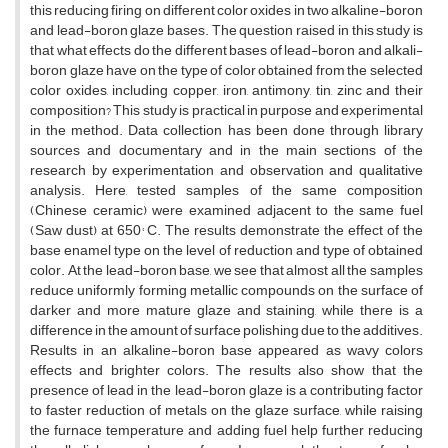
this reducing firing on different color oxides in two alkaline-boron
and lead-boron glaze bases. The question raised in this study is
that what effects do the different bases of lead-boron and alkali-
boron glaze have on the type of color obtained from the selected
color oxides, including copper, iron, antimony, tin, zinc and their
composition? This study is practical in purpose and experimental
in the method. Data collection has been done through library
sources and documentary and in the main sections of the
research by experimentation and observation and qualitative
analysis. Here, tested samples of the same composition
(Chinese ceramic) were examined adjacent to the same fuel
(Saw dust) at 650° C. The results demonstrate the effect of the
base enamel type on the level of reduction and type of obtained
color. At the lead-boron base, we see that almost all the samples
reduce uniformly forming metallic compounds on the surface of
darker and more mature glaze and staining, while there is a
difference in the amount of surface polishing due to the additives.
Results in an alkaline-boron base appeared as wavy colors
effects and brighter colors. The results also show that the
presence of lead in the lead-boron glaze is a contributing factor
to faster reduction of metals on the glaze surface, while raising
the furnace temperature and adding fuel help further reducing