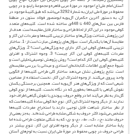
آستان امام علی(ع) موجود در موزۀ عربی قاهره و مجموعۀ رابِنو، و درِ چوبی
محفوظ در موزۀ ملی ایران به شمارۀ 3292 می‌باشد که طبق کتیبۀ موجود در
آن، به دستور آخرین حکمران آل‌بویه ابومنصور فولاد ستون در منطقۀ
فارس بین سال‌های 440 تا 448ق ساخته شده است. کتیبه‌های متعدد
کوفی موجود در این آثار از لحاظ طراحی و ساختار قابل مقایسه است. هدف از
این پژوهش شناخت ویژگی‌ها و ساختار تزیینی کتیبه‌ها و مفردات این آثار و
مقایسۀ آن‌ها با یکدیگر است. سؤال‌های پژوهش عبارت است از: 1. ساختار
تزیینی کتیبه‌های کوفی این آثار دارای چه ویژگی‌هایی است؟ 2. ویژگی‌های
مفردات کتیبه‌های کوفی این آثار چیست؟ 3. وجوه اشتراک و افتراق
کتیبه‌های کوفی این آثار کدام است؟ روش پژوهش توصیفی‌تحلیلی است و
شیوۀ جمع‌آوری اطلاعات کتابخانه‌ای اسنادی و میدانی با بررسی مقایسه‌ای
است. نتایج پژوهش نشان می‌دهد ساختار کلی طراحی کتیبه‌ها از الگویی
واحد پیروی می‌کنند. از وجوه اشتراک این آثار، نخست استفاده از مضامین
شیعی است که از ویژگی‌های هنر آل‌بویه است. همچنین برجستگی یکسان
نقوش گیاهی با کتیبه‌ها به‌طوری که در نگاه نخست، کتیبه‌ها از نوع کوفی
گل‌دار به نظر می‌آیند اما در واقع حروف، پیوندی با نقوش گیاهی اطراف خود
ندارند. از دیگر وجوه اشتراک این آثار، نوع خط کوفی سادۀ کتیبه‌هاست که
از نظر ساختار شباهت قابل توجهی دارند.با استخراج مفردات کتیبه‌ها
مشخص می‌شود اکثر حروف به شکلی مشابه طراحی شده‌اند. به‌جز بعضی از
حروف مانند «ح»، «ک»، «ط»، «ع» و «ی» که به شکلی متفاوت طراحی شده اما
پایۀ ساختار مشابه است. از دیگر وجوه افتراق این آثار، تنوع بیشتر در
طراحی حروف درِ چوبی محفوظ در موزۀ ملی ایران نسبت به لوح‌های آستان