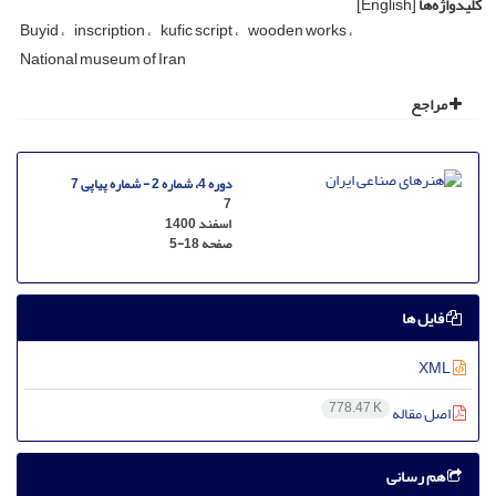
کلیدواژه‌ها
[English]
Buyid
inscription
kufic script
wooden works
National museum of Iran
مراجع
دوره 4، شماره 2 - شماره پیاپی 7
7
اسفند 1400
صفحه
5-18
فایل ها
XML
778.47 K
اصل مقاله
هم رسانی