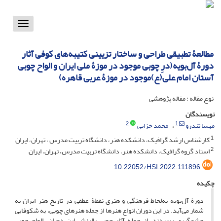
Toggle
vigation
مطالعۀ تطبیقی طراحی و ساختار تزیینی کتیبه‌های کوفی آثار
دورۀ آل‌بویه(درِ چوبی موجود در موزۀ ملی ایران و الواح چوبی
آستان امام علی(ع)موجود در موزۀ عربی قاهره)
نوع مقاله : مقاله پژوهشی
نویسندگان
2
1
مهسا تندرو
محمد خزایی
1
کارشناس ارشد گرافیک، دانشکده هنر، دانشگاه تربیت مدرس ، تهران، ایران
2
استاد گروه گرافیک، دانشکده هنر، دانشگاه تربیت مدرس، تهران، ایران
10.22052/HSI.2022.111896
چکیده
دورۀ آل‌بویه به‌لحاظ فرهنگی و هنری نقطۀ عطفی در تاریخ هنر ایران به
شمار می‌آید. در این دوران انواع هنرها از جمله هنرهای چوبی، به شکوفایی
چشمگیری رسیدند. از جمله آثار چوبی باارزش این دوران، الواح چوبی