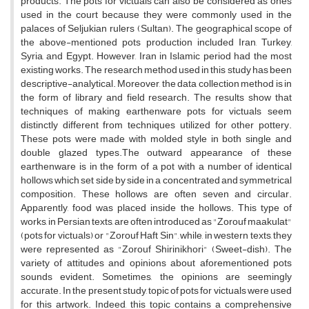
products. The pots for victuals can also be considered as ones
used in the court because they were commonly used in the
palaces of Seljukian rulers (Sultan). The geographical scope of
the above-mentioned pots production included Iran, Turkey,
Syria, and Egypt. However, Iran in Islamic period had the most
existing works. The research method used in this study has been
descriptive-analytical. Moreover, the data collection method is in
the form of library and field research. The results show that
techniques of making earthenware pots for victuals seem
distinctly different from techniques utilized for other pottery.
These pots were made with molded style in both single and
double glazed types.The outward appearance of these
earthenware is in the form of a pot with a number of identical
hollows which set side by side in a concentrated and symmetrical
composition. These hollows are often seven and circular.
Apparently, food was placed inside the hollows. This type of
works, in Persian texts, are often introduced as "Zorouf maakulat"
(pots for victuals) or "Zorouf Haft Sin", while, in western texts, they
were represented as "Zorouf Shirinikhori" (Sweet-dish). The
variety of attitudes and opinions about aforementioned pots
sounds evident. Sometimes, the opinions are seemingly
accurate. In the present study, topic of pots for victuals were used
for this artwork. Indeed, this topic contains a comprehensive