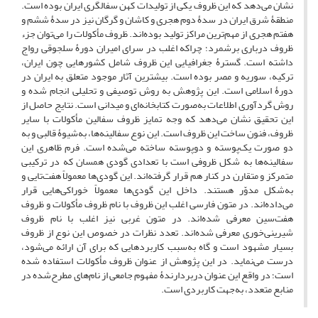
نشان می‌دهد که این ظروف یکی از تولیدات کهن سفالگری ایران بوده است.
منطقۀ شرق ایران در سدۀ دوم هجری و کاشان و گرگان نیز در سدۀ ششم و
هفتم هجری از مهم‌ترین مراکز تولید بوده‌اند. ظروف مأکولات را می‌توان جزء
ظروف درباری برشمرد؛ چراکه اغلب در سرای امیران دورۀ سلجوقی رواج
داشته است. گسترۀ جغرافیایی این ظروف شامل کشورهایی چون ایران،
ترکیه، سوریه و مصر بوده است. بیشترین آثار موجود متعلق به ایران در
دورۀ اسلامی است. این پژوهش به روش توصیفی و تحلیلی انجام شده و
روش گردآوری اطلاعات به‌صورت کتابخانه‌ای و میدانی است. نتایج حاصل از
این تحقیق نشان می‌دهد که وجه تمایز ظروف سفالین مأکولات با سایر
ظروف، فنون ساخت این ظروف است. این نوع سفالینه‌ها، به‌شیوۀ قالبی و به
دو صورت یک‌پوسته و دوپوسته ساخته می‌شده است. فرم ظاهری این
سفالینه‌ها به شکل ظروفی است با تعدادی گودی همسان که در ترکیبی
متمرکز و متقارن در کنار هم قرار گرفته‌اند. این گودی‌ها معمولاً هفت‌تایی و
به‌شکل مدوّر هستند. داخل این گودی‌ها معمولاً خوراکی‌هایی قرار
می‌داده‌اند. در متون فارسی اغلب این ظروف با نام ظروف مأکولات و ظروف
هفت‌سین معرفی شده‌اند. در متون غربی نیز اغلب با نام ظروف
شیرینی‌خوری معرفی شده‌اند. تعدد نظرات در خصوص این نوع از ظروف
بسیار مشهود است و گاه به‌سبب کاربردهایی که برای آن ارائه می‌شود،
درست می‌نماید. در این پژوهش از عنوان ظروف مأکولات استفاده شده
است؛ در واقع این عنوان دربردارندۀ مفهوم جامعی از نام‌های مطرح‌شده در
منابع متعدد، به‌جهت کاربردی است.