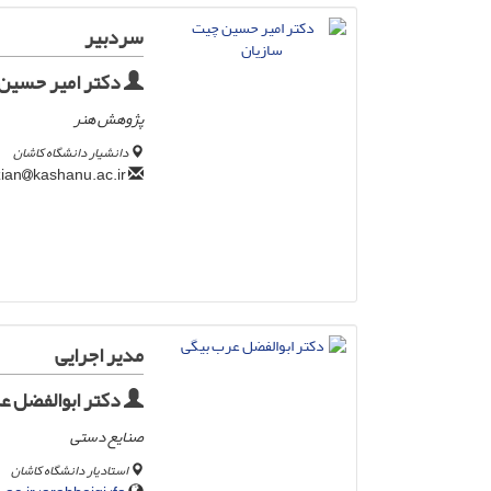
سردبیر
دکتر امیر حسین
پژوهش هنر
دانشیار دانشگاه کاشان
kashanu.ac.ir
chitsazian
مدیر اجرایی
دکتر ابوالفضل ع
صنایع دستی
استادیار دانشگاه کاشان