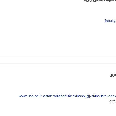
faculty
هری
www.usb.ac.ir/astaff/artaheri/fa?skinsrc=[g]/skins/brav