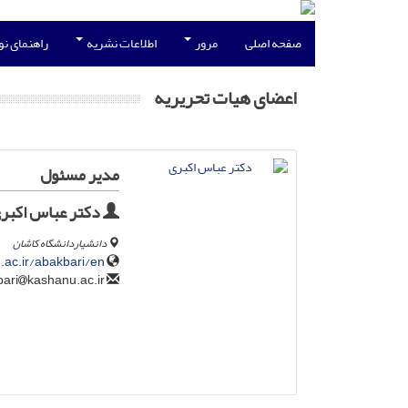
صفحه اصلی
مرور
اطلاعات نشریه
راهنمای ن
اعضای هیات تحریریه
مدیر مسئول
دکتر عباس اکبر
دانشیاردانشگاه کاشان
.ac.ir/abakbari/en
kashanu.ac.ir
abbasakbari