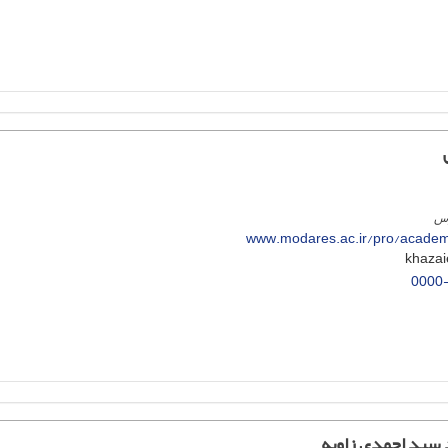
رس
www.modares.ac.ir/pro/academ
0000
سید احمدی زاویه