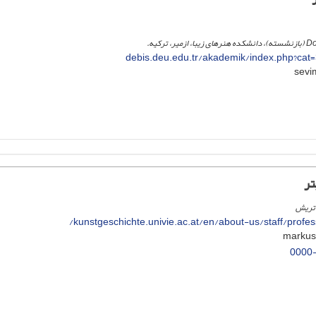
debis.deu.edu.tr/akademik/index.php?ca
تر
اتریش
kunstgeschichte.univie.ac.at/en/about-us/staff/profes
0000