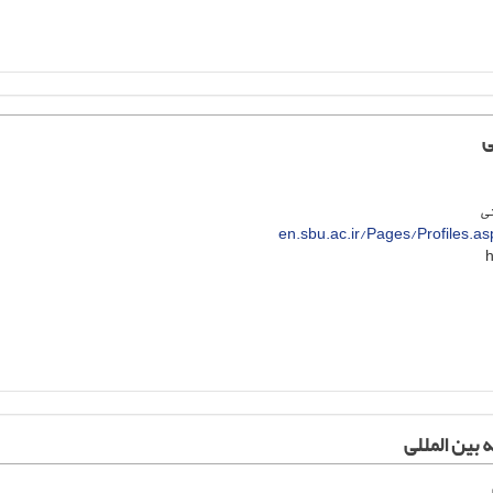
ی
تی
en.sbu.ac.ir/Pages/Profiles.a
 بین المللی