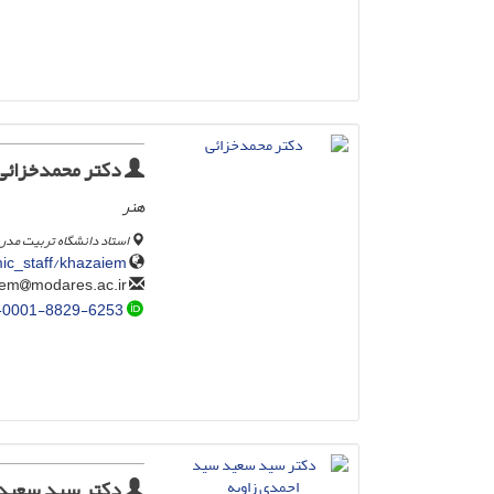
دکتر محمدخزائی
هنر
استاد دانشگاه تربیت مد
ic_staff/khazaiem
modares.ac.ir
khazaiem
-0001-8829-6253
دکتر سید سعید 