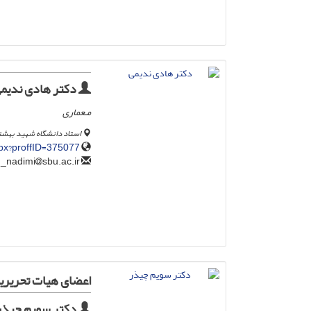
دکتر هادی ندیم
مـعماری
استاد دانشگاه شهید بهش
spx?proffID=375077
sbu.ac.ir
h_nadimi
اعضای هیات تحریریه
دکتر سویم چیذر