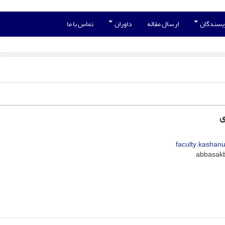
ویسندگان
ارسال مقاله
داوران
تماس با ما
ی
faculty.kashanu