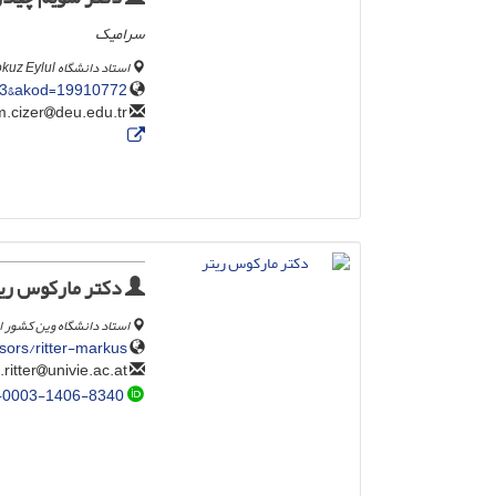
سرامیک
استاد دانشگاه Dokuz Eylul (بازنشسته)، دانشکده هنرهای زیبا، ازمیر، ترکیه.‎
t=3&akod=19910772
deu.edu.tr
sevim.cizer
دکتر مارکوس ری
استاد دانشگاه وین کشور 
sors/ritter-markus/
univie.ac.at
markus.ritter
-0003-1406-8340