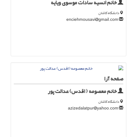
خانم انسیه سادات موسوی ویایه
دانشگاه کاشان
gmail.com
enciehmousavi
صفحه آرا
خانم معصومه ( اقدس) عدالت پور
دانشگاه کاشان
yahoo.com
azizedalatpur