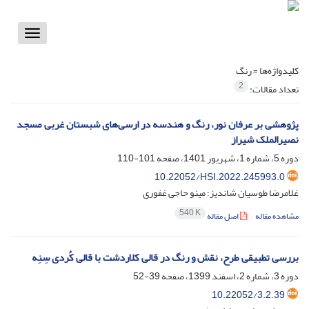
Toggle
vigation
کلیدواژه‌ها =
رنگ
2
تعداد مقالات:
پژوهشی بر عرفان نور، رنگ و هندسه در ارسی‌های شبستان غربی مسجد
نصیرالملک شیراز
دوره 5، شماره 1، شهریور 1401، صفحه
101-110
10.22052/HSI.2022.245993.0
غلامرضا طوسیان شاندیز؛ مینو حاجی غفوری
540 K
مشاهده مقاله
اصل مقاله
بررسی تطبیقی طرح، نقش و رنگ در قالی کلاردشت با قالی کُردی سِنِه
دوره 3، شماره 2، اسفند 1399، صفحه
39-52
10.22052/3.2.39