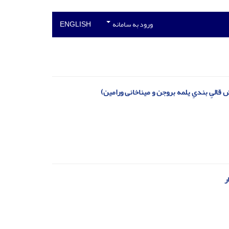
ورود به سامانه
ENGLISH
الیِ بندیِ یلمه بروجن و میناخانی ورامین)‏‏
ر