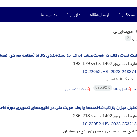
ویسندگان
ارسال مقاله
داوران
تماس با ما
 =
هویت ایرانی
2
ات:
لیت نقوش قالی در هویت‌بخشی ایرانی به بسته‌بندی کالاها (مطالعه موردی: نقوش ق
179-192
10.22052/HSI.2023.248374
ید نیک؛ الهه ایمانی
825.92 K
ه
اصل مقاله
چکیده تفصیلی
حلیل میزان بازتاب شاخصه‌ها و ابعاد هویت ملی در قالیچه‌های تصویری دورۀ قاجا
213-236
10.22052/HSI.2023.253218
شادی؛ سمیه صالحی؛ حسین نوروزی قره قشلاق