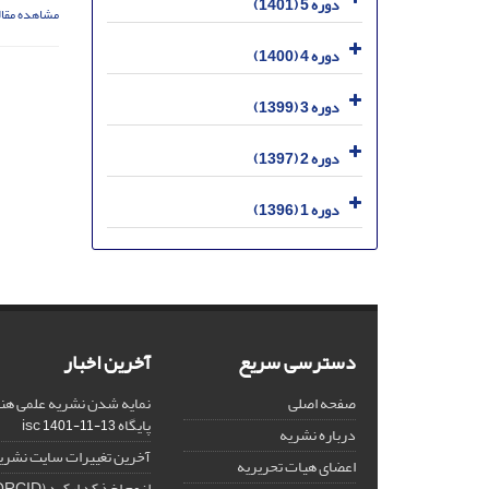
دوره 5 (1401)
مشاهده مقال
دوره 4 (1400)
دوره 3 (1399)
دوره 2 (1397)
دوره 1 (1396)
دسترسی سریع
آخرین اخبار
صفحه اصلی
نمایه شدن نشریه علمی هنر
پایگاه isc
1401-11-13
درباره نشریه
آخرین تغییرات سایت نشری
اعضای هیات تحریریه
لزوم اخذ کد ارکید (ORCID) برای هر نویسنده